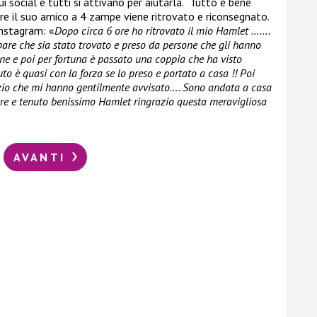
ui social e tutti si attivano per aiutarla. “Tutto è bene
ore il suo amico a 4 zampe viene ritrovato e riconsegnato.
nstagram: «
Dopo circa 6 ore ho ritrovato il mio Hamlet …….
are che sia stato trovato e preso da persone che gli hanno
rane e poi per fortuna è passato una coppia che ha visto
o è quasi con la forza se lo preso e portato a casa !! Poi
zio che mi hanno gentilmente avvisato…. Sono andata a casa
ere e tenuto benissimo Hamlet ringrazio questa meravigliosa
AVANTI