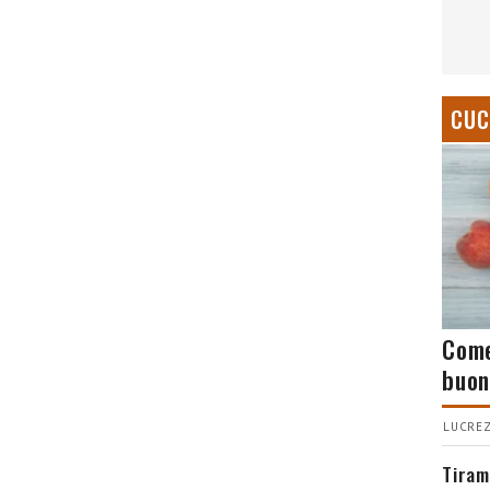
CUC
Come
buon
LUCREZ
Tiram