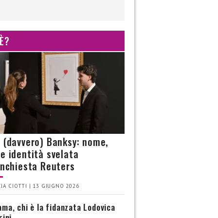
 È?
è (davvero) Banksy: nome,
 e identità svelata
’inchiesta Reuters
IA CIOTTI | 13 GIUGNO 2026
ma, chi è la fidanzata Lodovica
rini