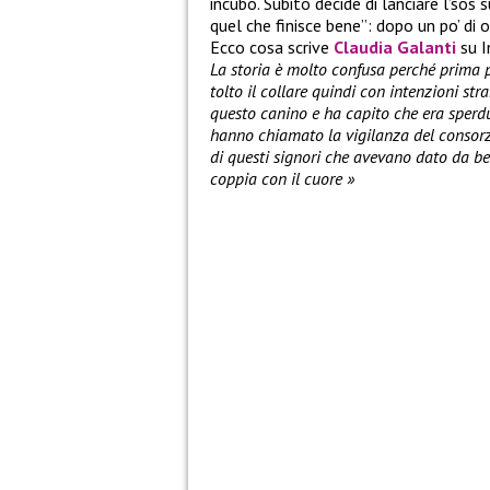
incubo. Subito decide di lanciare l’sos s
quel che finisce bene”: dopo un po’ di 
Ecco cosa scrive
Claudia Galanti
su I
La storia è molto confusa perché prima p
tolto il collare quindi con intenzioni st
questo canino e ha capito che era sperdut
hanno chiamato la vigilanza del consor
di questi signori che avevano dato da b
coppia con il cuore
»