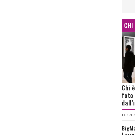
CHI
Chi 
foto
dall
LUCREZ
BigMa
Lazze