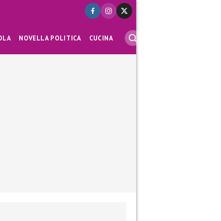
OLA
NOVELLA POLITICA
CUCINA