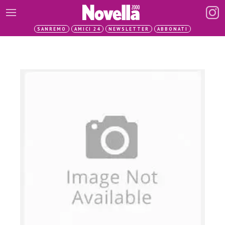
SANREMO
AMICI 24
NEWSLETTER
ABBONATI