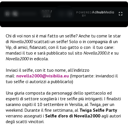
0:27 /
Ad
hub
Media
POWERED
1
/
2
3:35
BY
Chi di voi non si è mai fatto un selfie? Anche tu come le star
di
Novella2000
scattati un selfie! Solo o in compagnia di un
Vip, di amici, fidanzati, con il tuo gatto o con il tuo cane:
mandaci il tuo e sarà pubblicato sul sito
Novella2000.it
e su
Novella2000
in edicola.
Inviaci il selfie, con it tuo nome, all’indirizzo
mail:
novella2000@visibilia.eu
(Importante: inviandoci il
tuo selfie ci autorizzi a pubblicarlo)
Una giuria composta da personaggi dello spettacolo ed
esperti di settore sceglierà i tre selfie più intriganti. I finalisti
saranno ospiti il 10 settembre in Versilia, al Twiga, per un
weekend. Durante il fine settimana, al
Twiga Selfie Party
verranno assegnati i
Selfie d’oro di Novella2000
agli autori
degli scatti vincitori.