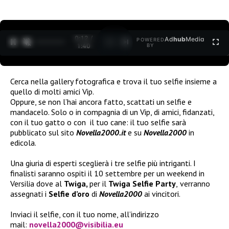
0:12 /
Ad
hub
Media
POWERED
1
/
2
1:40
BY
Cerca nella gallery fotografica e trova il tuo selfie insieme a
quello di molti amici Vip.
Oppure, se non l’hai ancora fatto, scattati un selfie e
mandacelo. Solo o in compagnia di un Vip, di amici, fidanzati,
con il tuo gatto o con il tuo cane: il tuo selfie sarà
pubblicato sul sito
Novella2000.it
e su
Novella2000
in
edicola.
Una giuria di esperti sceglierà i tre selfie più intriganti. I
finalisti saranno ospiti il 10 settembre per un weekend in
Versilia dove al
Twiga,
per il
Twiga Selfie Party
,
verranno
assegnati i
Selfie d’oro
di
Novella2000
ai vincitori.
Inviaci il selfie, con il tuo nome, all’indirizzo
mail:
novella2000@visibilia.eu