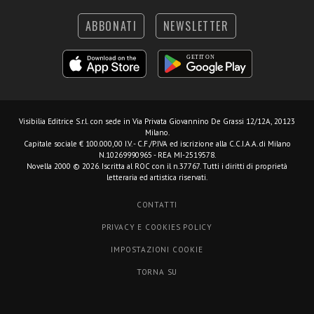
ABBONATI
NEWSLETTER
Visibilia Editrice S.r.l.
con sede in Via Privata Giovannino De Grassi 12/12A, 20123
Milano.
Capitale sociale € 100.000,00 I.V. - C.F./P.IVA ed iscrizione alla C.C.I.A.A. di Milano
N.10269990965 - REA MI-2519578.
Novella 2000 © 2026. Iscritta al ROC con il n.37767. Tutti i diritti di proprietà
letteraria ed artistica riservati.
CONTATTI
PRIVACY E COOKIES POLICY
IMPOSTAZIONI COOKIE
TORNA SU