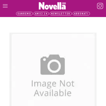
SANREMO
AMICI 24
NEWSLETTER
ABBONATI