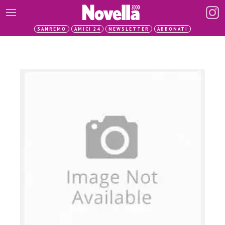
SANREMO
AMICI 24
NEWSLETTER
ABBONATI