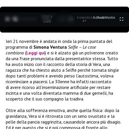
0:27 /
Ad
hub
Media
POWERED
1
/
2
3:35
BY
Ieri 21 novembre è andata in onda la prima puntata del
programma di
Simona Ventura
Selfie – Le cose
cambiano
(
Leggi qui
) e si è alzato già un polverone creato
da una frase pronunciata dalla presentatrice stessa. Tutto
ha avuto inizio con il racconto della storia di Vera, una
ragazza che ha chiesto aiuto a Selfie perché tornata single
dopo tanti problemi e avendo perso l’autostima, voleva
ricominciare a piacersi. La 30enne ha infatti raccontato
di avere ricorso all’inseminazione artificiale per restare
incinta e una volta diventata mamma di due gemelli, ha
scoperto che il suo compagno la tradiva.
Oltre alla sofferenza emotiva, anche quella fisica: dopo la
gravidanza, Vera si è ritrovata con un seno svuotato e la
pelle della pancia raggrinzita, causandole ancora più disagio.
Ed è per questo che si è poi commossa di fronte allo