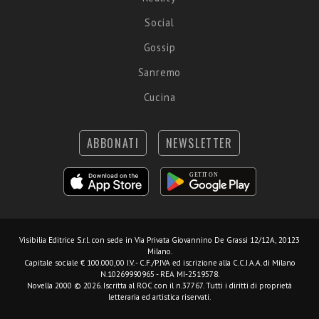
Social
Gossip
Sanremo
Cucina
ABBONATI
NEWSLETTER
Visibilia Editrice S.r.l.
con sede in Via Privata Giovannino De Grassi 12/12A, 20123
Milano.
Capitale sociale € 100.000,00 I.V. - C.F./P.IVA ed iscrizione alla C.C.I.A.A. di Milano
N.10269990965 - REA MI-2519578.
Novella 2000 © 2026. Iscritta al ROC con il n.37767. Tutti i diritti di proprietà
letteraria ed artistica riservati.