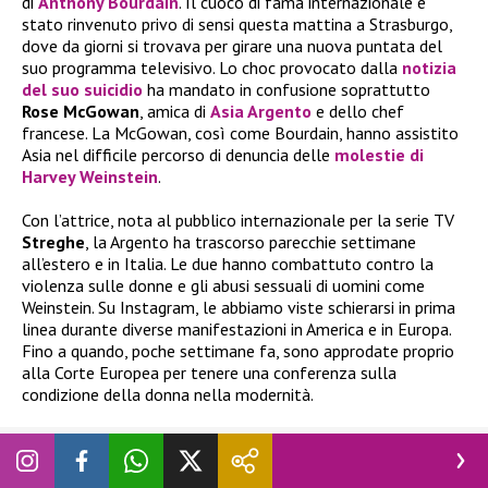
di
Anthony Bourdain
. Il cuoco di fama internazionale è
stato rinvenuto privo di sensi questa mattina a Strasburgo,
dove da giorni si trovava per girare una nuova puntata del
suo programma televisivo. Lo choc provocato dalla
notizia
del suo suicidio
ha mandato in confusione soprattutto
Rose McGowan
, amica di
Asia Argento
e dello chef
francese. La McGowan, così come Bourdain, hanno assistito
Asia nel difficile percorso di denuncia delle
molestie di
Harvey Weinstein
.
Con l’attrice, nota al pubblico internazionale per la serie TV
Streghe
, la Argento ha trascorso parecchie settimane
all’estero e in Italia. Le due hanno combattuto contro la
violenza sulle donne e gli abusi sessuali di uomini come
Weinstein. Su Instagram, le abbiamo viste schierarsi in prima
linea durante diverse manifestazioni in America e in Europa.
Fino a quando, poche settimane fa, sono approdate proprio
alla Corte Europea per tenere una conferenza sulla
condizione della donna nella modernità.