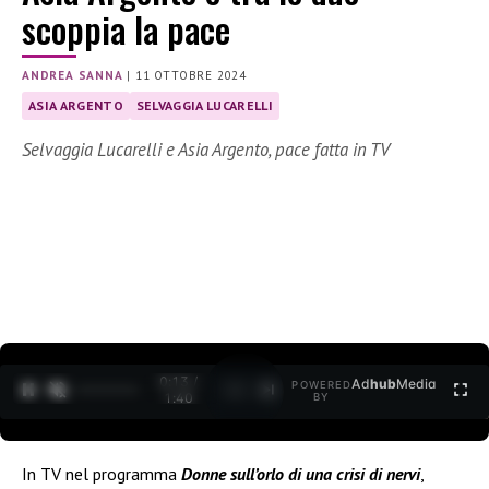
scoppia la pace
ANDREA SANNA
|
11 OTTOBRE 2024
ASIA ARGENTO
SELVAGGIA LUCARELLI
Selvaggia Lucarelli e Asia Argento, pace fatta in TV
0:14 /
Ad
hub
Media
POWERED
1
/
2
1:40
BY
In TV nel programma
Donne sull’orlo di una crisi di nervi
,