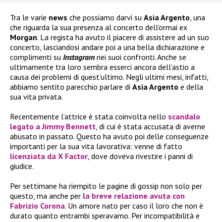
Tra le varie
news
che possiamo darvi su
Asia Argento
, una
che riguarda la sua presenza al concerto dell’ormai ex
Morgan
. La regista ha avuto il piacere di assistere ad un suo
concerto, lasciandosi andare poi a una bella dichiarazione e
complimenti su
Instagram
nei suoi confronti. Anche se
ultimamente tra loro sembra esserci ancora dell’astio a
causa dei problemi di quest’ultimo. Negli ultimi mesi, infatti,
abbiamo sentito parecchio parlare di
Asia Argento
e della
sua vita privata.
Recentemente l’attrice è stata coinvolta nello
scandalo
legato a
Jimmy Bennett
, di cui è stata accusata di averne
abusato in passato. Questo ha avuto poi delle conseguenze
importanti per la sua vita lavorativa: venne di fatto
licenziata da
X Factor
, dove doveva rivestire i panni di
giudice.
Per settimane ha riempito le pagine di gossip non solo per
questo, ma anche per
la breve relazione avuta con
Fabrizio Corona
. Un amore nato per caso il loro che non è
durato quanto entrambi speravamo. Per incompatibilità e