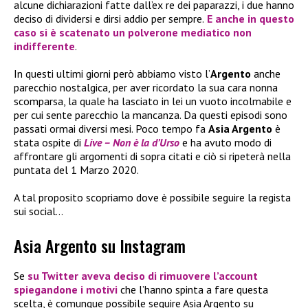
alcune dichiarazioni fatte dall’ex re dei paparazzi, i due hanno
deciso di dividersi e dirsi addio per sempre.
E anche in questo
caso si è scatenato un polverone mediatico non
indifferente
.
In questi ultimi giorni però abbiamo visto l’
Argento
anche
parecchio nostalgica, per aver ricordato la sua cara nonna
scomparsa, la quale ha lasciato in lei un vuoto incolmabile e
per cui sente parecchio la mancanza. Da questi episodi sono
passati ormai diversi mesi. Poco tempo fa
Asia Argento
è
stata ospite di
Live – Non è la d’Urso
e ha avuto modo di
affrontare gli argomenti di sopra citati e ciò si ripeterà nella
puntata del 1 Marzo 2020.
A tal proposito scopriamo dove è possibile seguire la regista
sui social…
Asia Argento su Instagram
Se
su Twitter aveva deciso di rimuovere l’account
spiegandone i motivi
che l’hanno spinta a fare questa
scelta, è comunque possibile seguire Asia Argento su