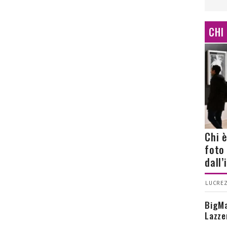
CHI
Chi 
foto
dall
LUCREZ
BigMa
Lazze