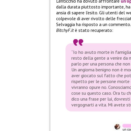
Lenticchio ha dovuto affrontare
un’o
dalla durata piuttosto importante, ha 
ansia di sapere l’esito. Gli utenti de
colpevole di aver rivolto delle freccia
Selvaggia ha risposto a un commento. 
BitchyF.it
è stato recuperato:
“Io ho avuto morte in famigli
resto della gente a venire da 
parlo per una persona che non 
Un angioma benigno non è morte
aver giocato sul fatto che po
rispetto per le persone morte
vivranno opure no. Conosciamo
cose su questo caso. Ora tu ch
dico una frase per lui, dovrest
vergognarti a vita. Mi avete s