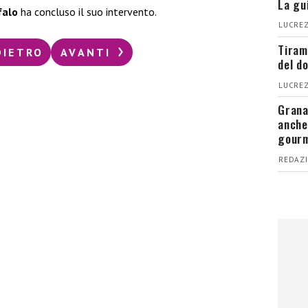
La gu
falo
ha concluso il suo intervento.
LUCREZ
Tiram
DIETRO
AVANTI
del d
LUCREZ
Grana
anche
gour
REDAZI