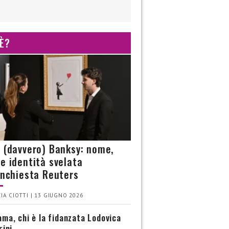
 È?
è (davvero) Banksy: nome,
 e identità svelata
’inchiesta Reuters
IA CIOTTI | 13 GIUGNO 2026
ma, chi è la fidanzata Lodovica
rini