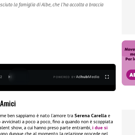
iuto la famiglia di Albe, che l’ha accolta a braccia
Ad
hub
Media
/
2
POWERED BY
 Amici
me ben sappiamo è nato l’amore tra
Serena Carella
e
no avvicinati a poco a poco, fino a quando non è scoppiata
talent show, a cui hanno preso parte entrambi,
i due si
segno dunque che al momento la relazione procede nel