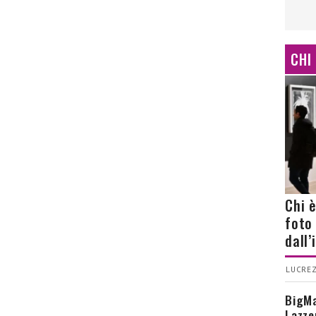
CHI
Chi 
foto
dall
LUCREZ
BigMa
Lazze