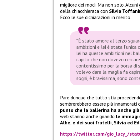
migliore dei modi. Ma non solo. Alcuni 
della chiacchierata con
Silvia Toffani
Ecco le sue dichiarazioni in merito:
“È stato amore al terzo sguard
ambizioni e lei è stata l’unica
lei ha queste ambizioni nel bal
capito che non dovevo cercare 
contentissimo per la borsa di 
volevo dare la maglia fa capire
sogni, è bravissima, sono cont
Pare dunque che tutto stia procedend
sembrerebbero essere più innamorati ch
punto che la ballerina ha anche già
web stanno anche girando
le immagi
Albe, e dei suoi fratelli, Silvia ed E
https://twitter.com/gio_lucy_/st