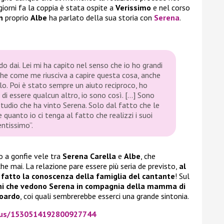
giorni fa la coppia è stata ospite a
Verissimo
e nel corso
n
proprio
Albe
ha parlato della sua storia con
Serena
.
o dai. Lei mi ha capito nel senso che io ho grandi
 che come me riusciva a capire questa cosa, anche
lo. Poi è stato sempre un aiuto reciproco, ho
di essere qualcun altro, io sono così. […] Sono
studio che ha vinto Serena. Solo dal fatto che le
 quanto io ci tenga al fatto che realizzi i suoi
entissimo”.
o a gonfie vele tra
Serena Carella
e
Albe
, che
e mai. La relazione pare essere più seria de previsto,
al
 fatto la conoscenza della famiglia del cantante
! Sul
ni che vedono Serena in compagnia della mamma di
doardo
, coi quali sembrerebbe esserci una grande sintonia.
atus/1530514192800927744