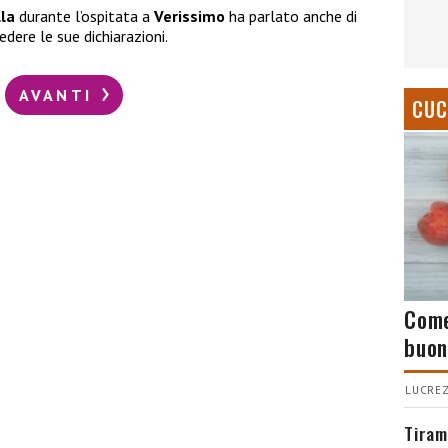
lla
durante l’ospitata a
Verissimo
ha parlato anche di
edere le sue dichiarazioni.
AVANTI
CUC
Come
buon
LUCREZ
Tiram