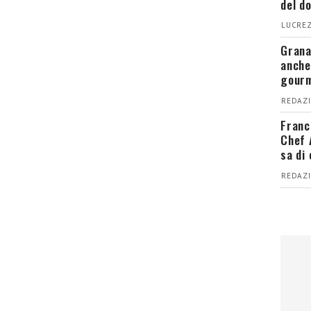
del d
LUCREZ
Grana
anche
gour
REDAZI
Franc
Chef 
sa di
REDAZI