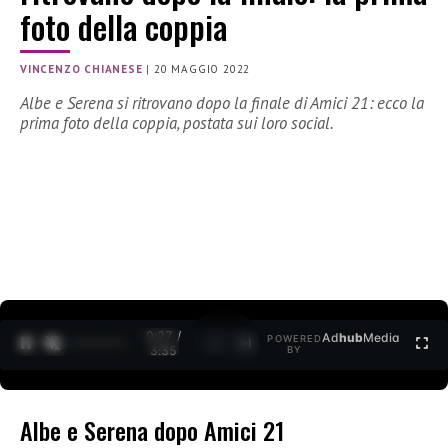
foto della coppia
VINCENZO CHIANESE
|
20 MAGGIO 2022
Albe e Serena si ritrovano dopo la finale di Amici 21: ecco la
prima foto della coppia, postata sui loro social.
0:28 /
Ad
hub
Media
POWERED
1
/
2
3:35
BY
Albe e Serena dopo Amici 21