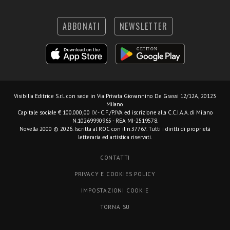
ABBONATI
NEWSLETTER
Visibilia Editrice S.r.l.
con sede in Via Privata Giovannino De Grassi 12/12A, 20123
Milano.
Capitale sociale € 100.000,00 I.V. - C.F./P.IVA ed iscrizione alla C.C.I.A.A. di Milano
N.10269990965 - REA MI-2519578.
Novella 2000 © 2026. Iscritta al ROC con il n.37767. Tutti i diritti di proprietà
letteraria ed artistica riservati.
CONTATTI
PRIVACY E COOKIES POLICY
IMPOSTAZIONI COOKIE
TORNA SU