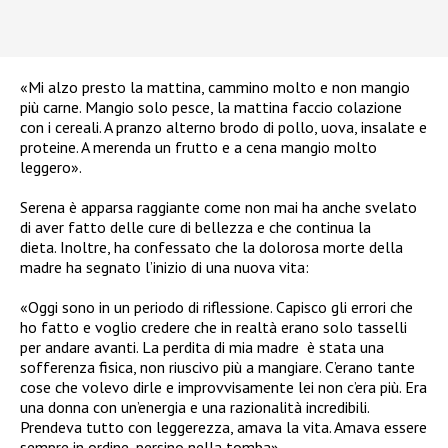
«Mi alzo presto la mattina, cammino molto e non mangio
più carne. Mangio solo pesce, la mattina faccio colazione
con i cereali. A pranzo alterno brodo di pollo, uova, insalate e
proteine. A merenda un frutto e a cena mangio molto
leggero».
Serena è apparsa raggiante come non mai ha anche svelato
di aver fatto delle cure di bellezza e che continua la
dieta. Inoltre, ha confessato che la dolorosa morte della
madre ha segnato l’inizio di una nuova vita:
«Oggi sono in un periodo di riflessione. Capisco gli errori che
ho fatto e voglio credere che in realtà erano solo tasselli
per andare avanti. La perdita di mia madre è stata una
sofferenza fisica, non riuscivo più a mangiare. C’erano tante
cose che volevo dirle e improvvisamente lei non c’era più. Era
una donna con un’energia e una razionalità incredibili.
Prendeva tutto con leggerezza, amava la vita. Amava essere
sempre in ordine, persino nella tomba»