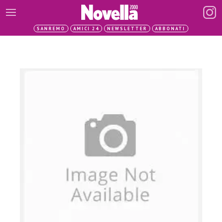
SANREMO
AMICI 24
NEWSLETTER
ABBONATI