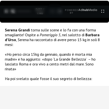
0:27 /
Ad
hub
Media
POWERED
1
/
2
1:40
BY
Serena Grandi
torna sulle scene e lo fa con una forma
smagliante! Ospite a
Pomeriggio 5
, nel salotto di
Barbara
d’Urso
, Serena ha raccontato di avere perso 15 kg in soli 8
mesi:
«Ho perso circa 15kg da gennaio, quando è morta mia
madre» e ha aggiunto: «dopo ‘La Grande Bellezza’ – ho
lasciato Roma e ora vivo a cento metri dal mare. Sono
rinata»
Ha poi svelato quale fosse il suo segreto di bellezza: