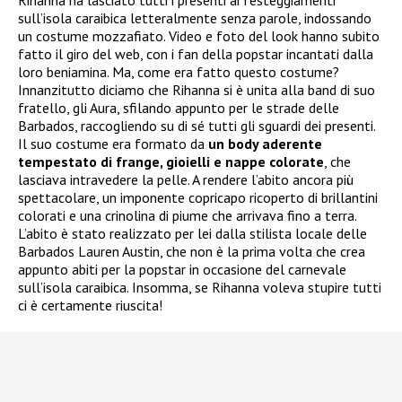
sull’isola caraibica letteralmente senza parole, indossando
un costume mozzafiato. Video e foto del look hanno subito
fatto il giro del web, con i fan della popstar incantati dalla
loro beniamina. Ma, come era fatto questo costume?
Innanzitutto diciamo che Rihanna si è unita alla band di suo
fratello, gli Aura, sfilando appunto per le strade delle
Barbados, raccogliendo su di sé tutti gli sguardi dei presenti.
Il suo costume era formato da
un body aderente
tempestato di frange, gioielli e nappe colorate
, che
lasciava intravedere la pelle. A rendere l’abito ancora più
spettacolare, un imponente copricapo ricoperto di brillantini
colorati e una crinolina di piume che arrivava fino a terra.
L’abito è stato realizzato per lei dalla stilista locale delle
Barbados Lauren Austin, che non è la prima volta che crea
appunto abiti per la popstar in occasione del carnevale
sull’isola caraibica. Insomma, se Rihanna voleva stupire tutti
ci è certamente riuscita!