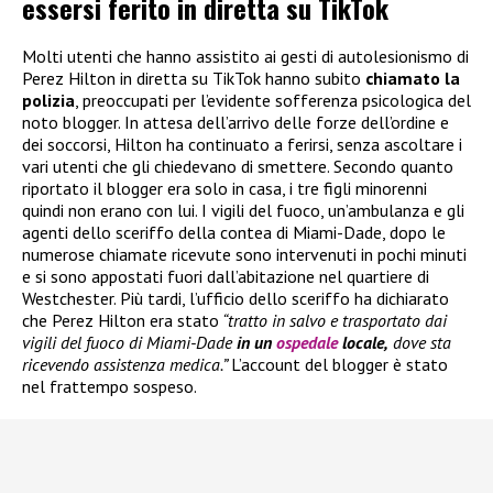
essersi ferito in diretta su TikTok
Molti utenti che hanno assistito ai gesti di autolesionismo di
Perez Hilton in diretta su TikTok hanno subito
chiamato la
polizia
, preoccupati per l’evidente sofferenza psicologica del
noto blogger. In attesa dell’arrivo delle forze dell’ordine e
dei soccorsi, Hilton ha continuato a ferirsi, senza ascoltare i
vari utenti che gli chiedevano di smettere. Secondo quanto
riportato il blogger era solo in casa, i tre figli minorenni
quindi non erano con lui. I vigili del fuoco, un’ambulanza e gli
agenti dello sceriffo della contea di Miami-Dade, dopo le
numerose chiamate ricevute sono intervenuti in pochi minuti
e si sono appostati fuori dall’abitazione nel quartiere di
Westchester. Più tardi, l’ufficio dello sceriffo ha dichiarato
che Perez Hilton era stato
“tratto in salvo e trasportato dai
vigili del fuoco di Miami-Dade
in un
ospedale
locale,
dove sta
ricevendo assistenza medica.”
L’account del blogger è stato
nel frattempo sospeso.