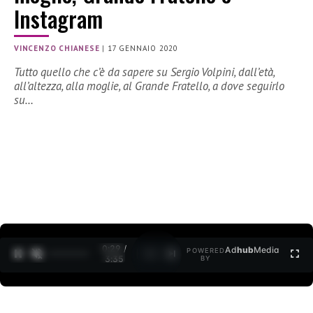
Instagram
VINCENZO CHIANESE
|
17 GENNAIO 2020
Tutto quello che c’è da sapere su Sergio Volpini, dall’età,
all’altezza, alla moglie, al Grande Fratello, a dove seguirlo
su…
0:30 /
Ad
hub
Media
POWERED
1
/
2
3:35
BY