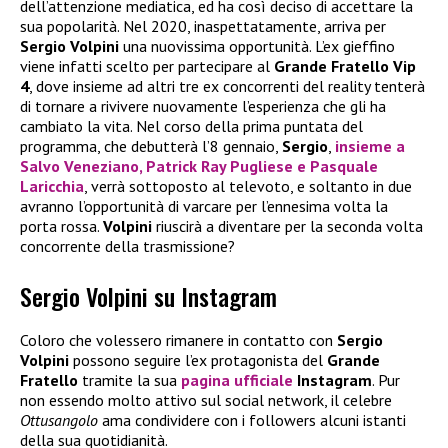
dell’attenzione mediatica, ed ha così deciso di accettare la
sua popolarità. Nel 2020, inaspettatamente, arriva per
Sergio Volpini
una nuovissima opportunità. L’ex gieffino
viene infatti scelto per partecipare al
Grande Fratello Vip
4
, dove insieme ad altri tre ex concorrenti del reality tenterà
di tornare a rivivere nuovamente l’esperienza che gli ha
cambiato la vita. Nel corso della prima puntata del
programma, che debutterà l’8 gennaio,
Sergio
,
insieme a
Salvo Veneziano
,
Patrick Ray Pugliese
e
Pasquale
Laricchia
, verrà sottoposto al televoto, e soltanto in due
avranno l’opportunità di varcare per l’ennesima volta la
porta rossa.
Volpini
riuscirà a diventare per la seconda volta
concorrente della trasmissione?
Sergio Volpini su Instagram
Coloro che volessero rimanere in contatto con
Sergio
Volpini
possono seguire l’ex protagonista del
Grande
Fratello
tramite la sua
pagina ufficiale
Instagram
. Pur
non essendo molto attivo sul social network, il celebre
Ottusangolo
ama condividere con i followers alcuni istanti
della sua quotidianità.