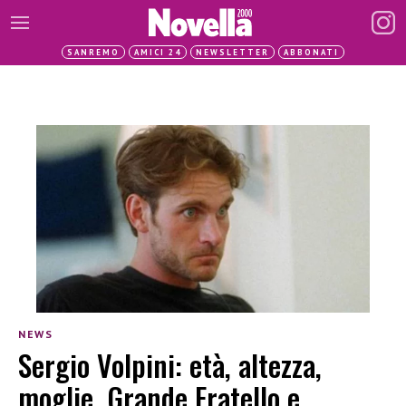
SANREMO
AMICI 24
NEWSLETTER
ABBONATI
NEWS
Sergio Volpini: età, altezza,
moglie, Grande Fratello e