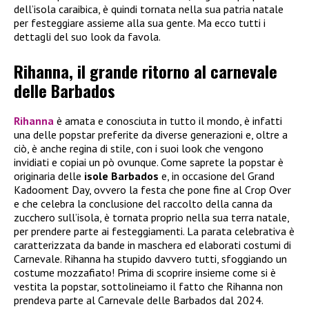
dell’isola caraibica, è quindi tornata nella sua patria natale
per festeggiare assieme alla sua gente. Ma ecco tutti i
dettagli del suo look da favola.
Rihanna, il grande ritorno al carnevale
delle Barbados
Rihanna
è amata e conosciuta in tutto il mondo, è infatti
una delle popstar preferite da diverse generazioni e, oltre a
ciò, è anche regina di stile, con i suoi look che vengono
invidiati e copiai un pò ovunque. Come saprete la popstar è
originaria delle
isole Barbados
e, in occasione del Grand
Kadooment Day, ovvero la festa che pone fine al Crop Over
e che celebra la conclusione del raccolto della canna da
zucchero sull’isola, è tornata proprio nella sua terra natale,
per prendere parte ai festeggiamenti. La parata celebrativa è
caratterizzata da bande in maschera ed elaborati costumi di
Carnevale. Rihanna ha stupido davvero tutti, sfoggiando un
costume mozzafiato! Prima di scoprire insieme come si è
vestita la popstar, sottolineiamo il fatto che Rihanna non
prendeva parte al Carnevale delle Barbados dal 2024.