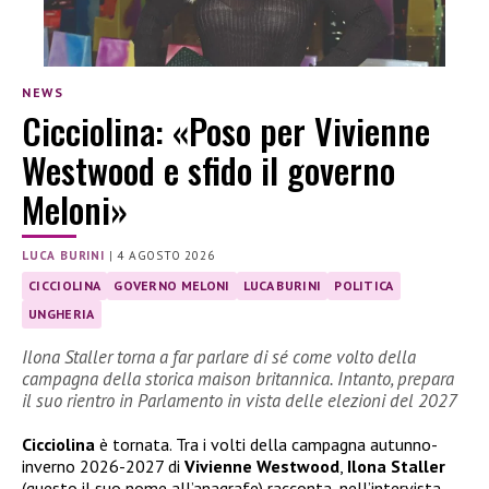
NEWS
Cicciolina: «Poso per Vivienne
Westwood e sfido il governo
Meloni»
LUCA BURINI
|
4 AGOSTO 2026
CICCIOLINA
GOVERNO MELONI
LUCA BURINI
POLITICA
UNGHERIA
Ilona Staller torna a far parlare di sé come volto della
campagna della storica maison britannica. Intanto, prepara
il suo rientro in Parlamento in vista delle elezioni del 2027
Cicciolina
è tornata. Tra i volti della campagna autunno-
inverno 2026-2027 di
Vivienne Westwood
,
Ilona Staller
(questo il suo nome all’anagrafe) racconta, nell’intervista