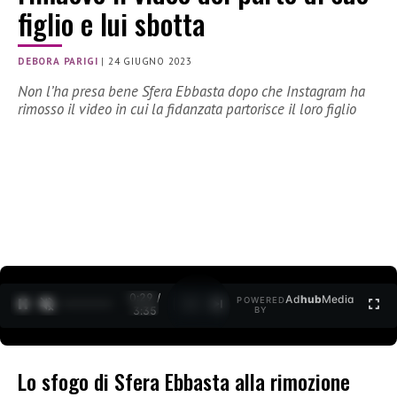
figlio e lui sbotta
DEBORA PARIGI
|
24 GIUGNO 2023
Non l’ha presa bene Sfera Ebbasta dopo che Instagram ha
rimosso il video in cui la fidanzata partorisce il loro figlio
0:30 /
Ad
hub
Media
POWERED
1
/
2
3:35
BY
Lo sfogo di Sfera Ebbasta alla rimozione