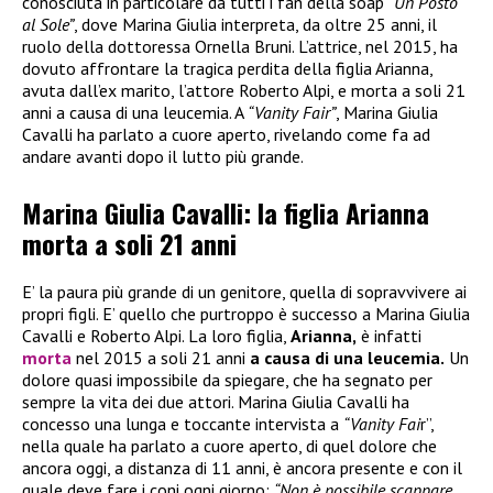
conosciuta in particolare da tutti i fan della soap “
Un Posto
al Sole”
, dove Marina Giulia interpreta, da oltre 25 anni, il
ruolo della dottoressa Ornella Bruni. L’attrice, nel 2015, ha
dovuto affrontare la tragica perdita della figlia Arianna,
avuta dall’ex marito, l’attore Roberto Alpi, e morta a soli 21
anni a causa di una leucemia. A
“Vanity Fair”
, Marina Giulia
Cavalli ha parlato a cuore aperto, rivelando come fa ad
andare avanti dopo il lutto più grande.
Marina Giulia Cavalli: la figlia Arianna
morta a soli 21 anni
E’ la paura più grande di un genitore, quella di sopravvivere ai
propri figli. E’ quello che purtroppo è successo a Marina Giulia
Cavalli e Roberto Alpi. La loro figlia,
Arianna,
è infatti
morta
nel 2015 a soli 21 anni
a causa di una leucemia.
Un
dolore quasi impossibile da spiegare, che ha segnato per
sempre la vita dei due attori. Marina Giulia Cavalli ha
concesso una lunga e toccante intervista a
“Vanity Fai
r”,
nella quale ha parlato a cuore aperto, di quel dolore che
ancora oggi, a distanza di 11 anni, è ancora presente e con il
quale deve fare i coni ogni giorno:
“Non è possibile scappare