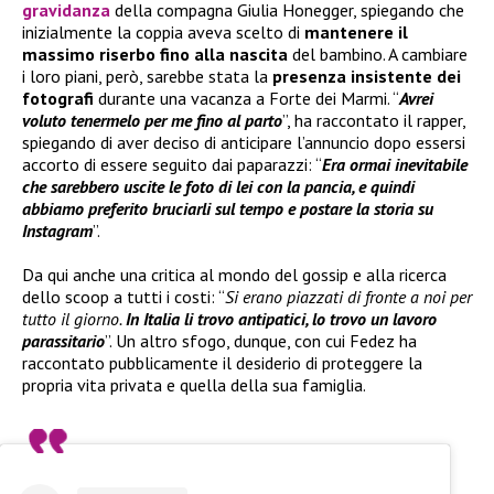
gravidanza
della compagna Giulia Honegger, spiegando che
inizialmente la coppia aveva scelto di
mantenere il
massimo riserbo fino alla nascita
del bambino. A cambiare
i loro piani, però, sarebbe stata la
presenza insistente dei
fotografi
durante una vacanza a Forte dei Marmi. “
Avrei
voluto tenermelo per me fino al parto
”, ha raccontato il rapper,
spiegando di aver deciso di anticipare l’annuncio dopo essersi
accorto di essere seguito dai paparazzi: “
Era ormai inevitabile
che sarebbero uscite le foto di lei con la pancia, e quindi
abbiamo preferito bruciarli sul tempo e postare la storia su
Instagram
”.
Da qui anche una critica al mondo del gossip e alla ricerca
dello scoop a tutti i costi: “
Si erano piazzati di fronte a noi per
tutto il giorno.
In Italia li trovo antipatici, lo trovo un lavoro
parassitario
”. Un altro sfogo, dunque, con cui Fedez ha
raccontato pubblicamente il desiderio di proteggere la
propria vita privata e quella della sua famiglia.