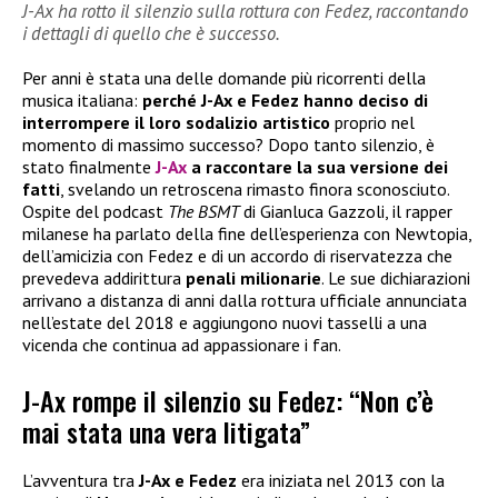
J-Ax ha rotto il silenzio sulla rottura con Fedez, raccontando
i dettagli di quello che è successo.
Per anni è stata una delle domande più ricorrenti della
musica italiana:
perché J-Ax e Fedez hanno deciso di
interrompere il loro sodalizio artistico
proprio nel
momento di massimo successo? Dopo tanto silenzio, è
stato finalmente
J-Ax
a raccontare la sua versione dei
fatti
, svelando un retroscena rimasto finora sconosciuto.
Ospite del podcast
The BSMT
di Gianluca Gazzoli, il rapper
milanese ha parlato della fine dell’esperienza con Newtopia,
dell’amicizia con Fedez e di un accordo di riservatezza che
prevedeva addirittura
penali milionarie
. Le sue dichiarazioni
arrivano a distanza di anni dalla rottura ufficiale annunciata
nell’estate del 2018 e aggiungono nuovi tasselli a una
vicenda che continua ad appassionare i fan.
J-Ax rompe il silenzio su Fedez: “Non c’è
mai stata una vera litigata”
L’avventura tra
J-Ax e Fedez
era iniziata nel 2013 con la