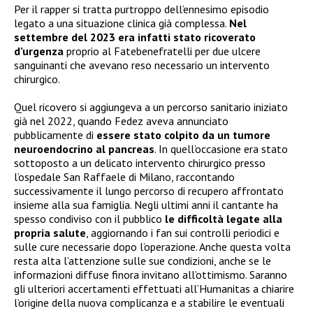
Per il rapper si tratta purtroppo dell’ennesimo episodio
legato a una situazione clinica già complessa.
Nel
settembre del 2023 era infatti stato ricoverato
d’urgenza
proprio al Fatebenefratelli per due ulcere
sanguinanti che avevano reso necessario un intervento
chirurgico.
Quel ricovero si aggiungeva a un percorso sanitario iniziato
già nel 2022, quando Fedez aveva annunciato
pubblicamente di
essere stato colpito da un tumore
neuroendocrino al pancreas
. In quell’occasione era stato
sottoposto a un delicato intervento chirurgico presso
l’ospedale San Raffaele di Milano, raccontando
successivamente il lungo percorso di recupero affrontato
insieme alla sua famiglia. Negli ultimi anni il cantante ha
spesso condiviso con il pubblico
le difficoltà legate alla
propria salute
, aggiornando i fan sui controlli periodici e
sulle cure necessarie dopo l’operazione. Anche questa volta
resta alta l’attenzione sulle sue condizioni, anche se le
informazioni diffuse finora invitano all’ottimismo. Saranno
gli ulteriori accertamenti effettuati all’Humanitas a chiarire
l’origine della nuova complicanza e a stabilire le eventuali