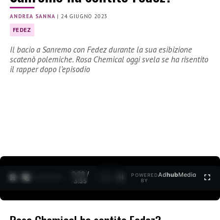
ANDREA SANNA
|
24 GIUGNO 2023
FEDEZ
Il bacio a Sanremo con Fedez durante la sua esibizione
scatenò polemiche. Rosa Chemical oggi svela se ha risentito
il rapper dopo l’episodio
0:30 /
Ad
hub
Media
POWERED
1
/
2
3:35
BY