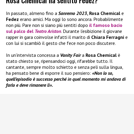
Rosa Chemical ha sentito Fedez?
In passato, almeno fino a
Sanremo 2023
, Rosa Chemical
e
Fedez
erano amici. Ma oggi lo sono ancora. Probabilmente
non più. Pare non si siano più sentiti dopo
il famoso bacio
sul palco del
Teatro Ariston
. Durante l’esibizione il giovane
rapper in gara coinvolse infatti il marito di
Chiara Ferragni
e
con lui si scambiò il gesto che fece non poco discutere.
In un’intervista concessa a
Vanity Fair
a
Rosa Chemical
è
stato chiesto se, ripensandoci oggi, rifarebbe tutto. Il
cantante, sempre molto schietto e senza peli sulla lingua,
ha pensato bene di esporre il suo pensiero:
«Non lo so,
quell’episodio è successo perché in quel momento mi andava di
farlo e deve rimanere lì».