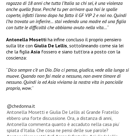
ragazza di 18 anni che tutta l’Italia sa chi sei, è una violenza
anche quella frase. Perché tu per arrivare qua hai le spalle
coperte, infatti l’anno dopo ha fatto il GF VIP 2 e noi no. Quindi
l’ho trovata un infierire… stai vedendo una madre ed una figlia
con tutte le difficoltà che abbiamo avuto nella vita…
“
Antonella
Mosetti
ha infine concluso il proprio pensiero
sulla lite con
Giulia De Lellis
, sottolineando come sia lei
che la figlia
Asia
fossero e siano tutt’ora a posto con la
coscienza:
“
Dico sempre c’è un Dio. Dio ci pensa, giudica, vede alla lunga si
muove. Quando non fai male a nessuno, non avere timore di
nessuno. Quindi io ed Asia viviamo la nostra vita in panciolle
proprio, wow.
“
@chedonna.it
Antonella Mosetti e Giulia De Lellis al Grande Fratello
ebbero una forte discussione. Ora, a distanza di anni,
Antonella commenta quanto è accaduto nella casa piu’
spiata d’Italia. Che cosa ne pensi delle sue parole?