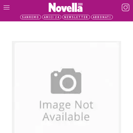
SANREMO
AMICI 24
NEWSLETTER
ABBONATI