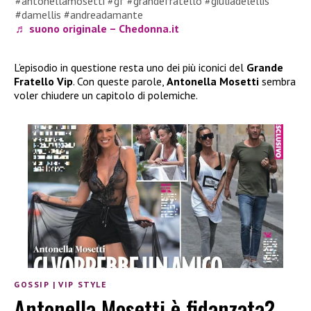
#antonellamosetti #gf #grandefratello #giuliadelellis
#damellis #andreadamante
♬ suono originale – Chedonna.it
L’episodio in questione resta uno dei più iconici del
Grande
Fratello Vip
. Con queste parole,
Antonella Mosetti
sembra
voler chiudere un capitolo di polemiche.
GOSSIP
|
VIP STYLE
Antonella Mosetti è fidanzata?