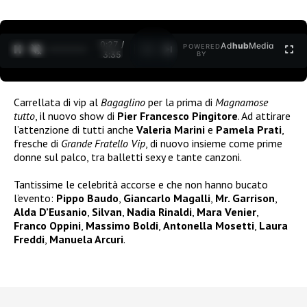
0:29 /
Ad
hub
Media
POWERED
1
/
2
3:35
BY
Carrellata di vip al
Bagaglino
per la prima di
Magnamose
tutto
, il nuovo show di
Pier Francesco Pingitore
. Ad attirare
l’attenzione di tutti anche
Valeria Marini
e
Pamela Prati
,
fresche di
Grande Fratello Vip
, di nuovo insieme come prime
donne sul palco, tra balletti sexy e tante canzoni.
Tantissime le celebrità accorse e che non hanno bucato
l’evento:
Pippo Baudo
,
Giancarlo Magalli
,
Mr. Garrison
,
Alda D’Eusanio
,
Silvan
,
Nadia Rinaldi
,
Mara Venier
,
Franco Oppini
,
Massimo Boldi
,
Antonella Mosetti
,
Laura
Freddi
,
Manuela Arcuri
.