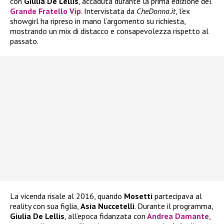
con
Giulia De Lellis
, accaduta durante la prima edizione del
Grande Fratello Vip
. Intervistata da
CheDonna.it
, l’ex
showgirl ha ripreso in mano l’argomento su richiesta,
mostrando un mix di distacco e consapevolezza rispetto al
passato.
La vicenda risale al 2016, quando
Mosetti
partecipava al
reality con sua figlia,
Asia Nuccetelli
. Durante il programma,
Giulia De Lellis
, all’epoca fidanzata con
Andrea Damante
,