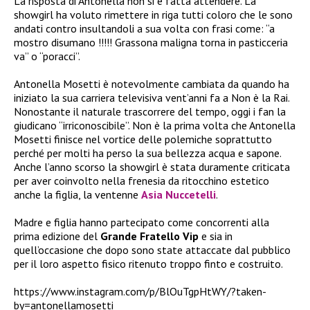
La risposta di Antonella non si è fatta attendere. La
showgirl ha voluto rimettere in riga tutti coloro che le sono
andati contro insultandoli a sua volta con frasi come: “a
mostro disumano !!!!! Grassona maligna torna in pasticceria
va” o “poracci”.
Antonella Mosetti è notevolmente cambiata da quando ha
iniziato la sua carriera televisiva vent’anni fa a Non è la Rai.
Nonostante il naturale trascorrere del tempo, oggi i fan la
giudicano “irriconoscibile”. Non è la prima volta che Antonella
Mosetti finisce nel vortice delle polemiche soprattutto
perché per molti ha perso la sua bellezza acqua e sapone.
Anche l’anno scorso la showgirl è stata duramente criticata
per aver coinvolto nella frenesia da ritocchino estetico
anche la figlia, la ventenne
Asia Nuccetelli
.
Madre e figlia hanno partecipato come concorrenti alla
prima edizione del
Grande Fratello Vip
e sia in
quell’occasione che dopo sono state attaccate dal pubblico
per il loro aspetto fisico ritenuto troppo finto e costruito.
https://www.instagram.com/p/BlOuTgpHtWY/?taken-
by=antonellamosetti