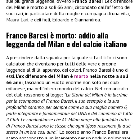
sue più grandi leggende, ovvero
Franco Baresi
. L’ex difensore
del Milan è morto a soli 66 anni, circondato dall’affetto dei
suoi cari, in particolare della moglie e compagna di una vita,
Maura Lari, e deii figli, Edoardo e Giannandrea.
Franco Baresi è morto: addio alla
leggenda del Milan e del calcio italiano
A prescindere dalla squadra per la quale si fa il tifo ci sono
calciatori che diventano per tutti delle vere e proprie
leggende al di là, appunto, dei colori. Franco Baresi è uno di
essi.
L’ex difensore del Milan è
morto
nella notte a soli
66 anni
, lasciando un vuoto enorme non solo nel club
milanese, ma nell’intero mondo del calcio. Nel comunicato
del club rossonero si legge:
“La Storia del Milan è in lacrime
per la scomparsa di Franco Baresi. Il suo esempio e la sua
profondità saranno, per sempre come la sua maglia numero 6,
parte integrante e fondamentale del DNA e del cammino di tutto
il Club. Le condoglianze che AC Milan porge alla famiglia tutta
di Franco Baresi sono le stesse che ogni tifoso rossonero fa a sé
stesso in un’ora così dura.
” Lo scorso anno Franco Baresi era
stato sottoposto a un intervento per un nodulo polmonare