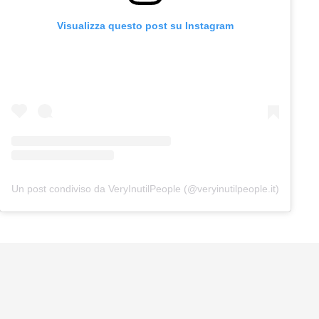
Visualizza questo post su Instagram
Un post condiviso da VeryInutilPeople (@veryinutilpeople.it)