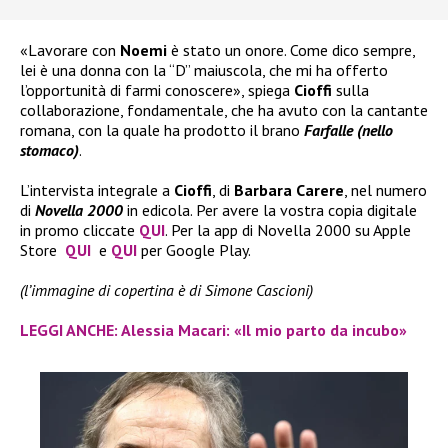
«Lavorare con
Noemi
è stato un onore. Come dico sempre,
lei è una donna con la “D” maiuscola, che mi ha offerto
l’opportunità di farmi conoscere», spiega
Cioffi
sulla
collaborazione, fondamentale, che ha avuto con la cantante
romana, con la quale ha prodotto il brano
Farfalle (nello
stomaco)
.
L’intervista integrale a
Cioffi
, di
Barbara Carere
, nel numero
di
Novella 2000
in edicola. Per avere la vostra copia digitale
in promo cliccate
QUI
. Per la app di Novella 2000 su Apple
Store
QUI
e
QUI
per Google Play.
(l’immagine di copertina è di Simone Cascioni)
LEGGI ANCHE: Alessia Macari: «Il mio parto da incubo»