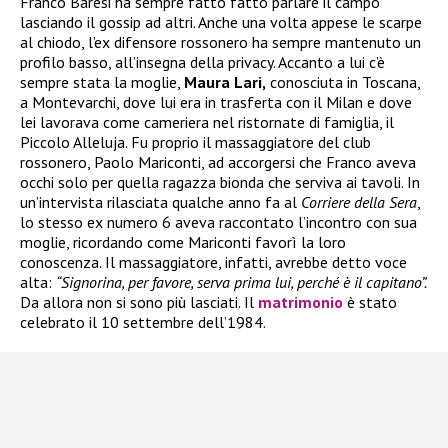
Franco Baresi ha sempre fatto fatto parlare il campo
lasciando il gossip ad altri. Anche una volta appese le scarpe
al chiodo, l’ex difensore rossonero ha sempre mantenuto un
profilo basso, all’insegna della privacy. Accanto a lui c’è
sempre stata la moglie,
Maura Lari,
conosciuta in Toscana,
a Montevarchi, dove lui era in trasferta con il Milan e dove
lei lavorava come cameriera nel ristornate di famiglia, il
Piccolo Alleluja. Fu proprio il massaggiatore del club
rossonero, Paolo Mariconti, ad accorgersi che Franco aveva
occhi solo per quella ragazza bionda che serviva ai tavoli. In
un’intervista rilasciata qualche anno fa al
Corriere della Sera
,
lo stesso ex numero 6 aveva raccontato l’incontro con sua
moglie, ricordando come Mariconti favorì la loro
conoscenza. Il massaggiatore, infatti, avrebbe detto voce
alta:
“Signorina, per favore, serva prima lui, perché è il capitano”.
Da allora non si sono più lasciati. Il
matrimonio
è stato
celebrato il 10 settembre dell’1984.