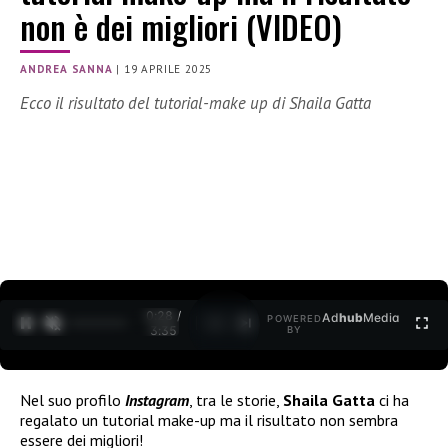
non è dei migliori (VIDEO)
ANDREA SANNA
|
19 APRILE 2025
Ecco il risultato del tutorial-make up di Shaila Gatta
0:29 /
Ad
hub
Media
POWERED
1
/
2
3:35
BY
Nel suo profilo
Instagram
, tra le storie,
Shaila Gatta
ci ha
regalato un tutorial make-up ma il risultato non sembra
essere dei migliori!