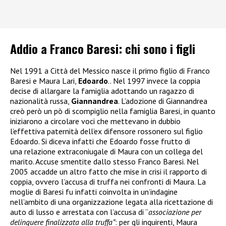
Addio a Franco Baresi: chi sono i figli
Nel 1991 a Città del Messico nasce il primo figlio di Franco
Baresi e Maura Lari,
Edoardo
.. Nel 1997 invece la coppia
decise di allargare la famiglia adottando un ragazzo di
nazionalità russa,
Giannandrea
. L’adozione di Giannandrea
creò però un pò di scompiglio nella famiglia Baresi, in quanto
iniziarono a circolare voci che mettevano in dubbio
l’effettiva paternità dell’ex difensore rossonero sul figlio
Edoardo. Si diceva infatti che Edoardo fosse frutto di
una relazione extraconiugale di Maura con un collega del
marito. Accuse smentite dallo stesso Franco Baresi. Nel
2005 accadde un altro fatto che mise in crisi il rapporto di
coppia, ovvero l’accusa di truffa nei confronti di Maura. La
moglie di Baresi fu infatti coinvolta in un’indagine
nell’ambito di una organizzazione legata alla ricettazione di
auto di lusso e arrestata
con l’accusa di “
associazione per
delinquere finalizzata alla truffa”
: per gli inquirenti, Maura