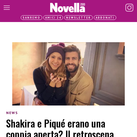
SANREMO
AMICI 24
NEWSLETTER
ABBONATI
NEWS
Shakira e Piqué erano una
coppia aperta? Il retroscena