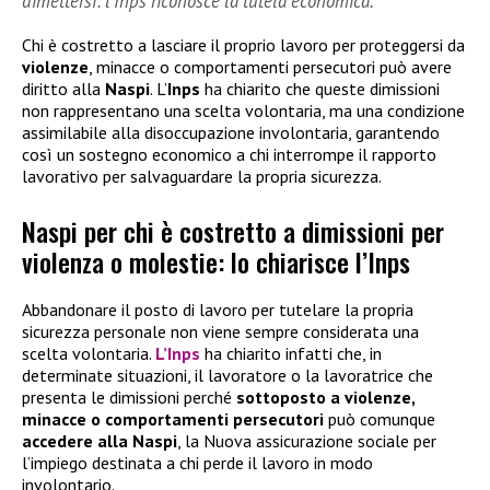
dimettersi: l’Inps riconosce la tutela economica.
Chi è costretto a lasciare il proprio lavoro per proteggersi da
violenze
, minacce o comportamenti persecutori può avere
diritto alla
Naspi
. L’
Inps
ha chiarito che queste dimissioni
non rappresentano una scelta volontaria, ma una condizione
assimilabile alla disoccupazione involontaria, garantendo
così un sostegno economico a chi interrompe il rapporto
lavorativo per salvaguardare la propria sicurezza.
Naspi per chi è costretto a dimissioni per
violenza o molestie: lo chiarisce l’Inps
Abbandonare il posto di lavoro per tutelare la propria
sicurezza personale non viene sempre considerata una
scelta volontaria.
L’Inps
ha chiarito infatti che, in
determinate situazioni, il lavoratore o la lavoratrice che
presenta le dimissioni perché
sottoposto a violenze,
minacce o comportamenti persecutori
può comunque
accedere alla
Naspi
, la Nuova assicurazione sociale per
l’impiego destinata a chi perde il lavoro in modo
involontario.