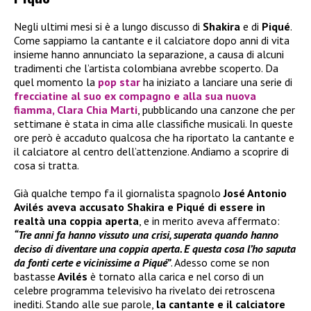
Negli ultimi mesi si è a lungo discusso di
Shakira
e di
Piqué
.
Come sappiamo la cantante e il calciatore dopo anni di vita
insieme hanno annunciato la separazione, a causa di alcuni
tradimenti che l’artista colombiana avrebbe scoperto. Da
quel momento la
pop star
ha iniziato a lanciare una serie di
frecciatine al suo ex compagno e alla sua nuova
fiamma,
Clara Chia Marti
, pubblicando una canzone che per
settimane è stata in cima alle classifiche musicali. In queste
ore però è accaduto qualcosa che ha riportato la cantante e
il calciatore al centro dell’attenzione. Andiamo a scoprire di
cosa si tratta.
Già qualche tempo fa il giornalista spagnolo
José Antonio
Avilés
aveva accusato Shakira e Piqué di essere in
realtà una coppia aperta
, e in merito aveva affermato:
“Tre anni fa hanno vissuto una crisi, superata quando hanno
deciso di diventare una coppia aperta. E questa cosa l’ho saputa
da fonti certe e vicinissime a Piqué”
. Adesso come se non
bastasse
Avilés
è tornato alla carica e nel corso di un
celebre programma televisivo ha rivelato dei retroscena
inediti. Stando alle sue parole,
la cantante e il calciatore