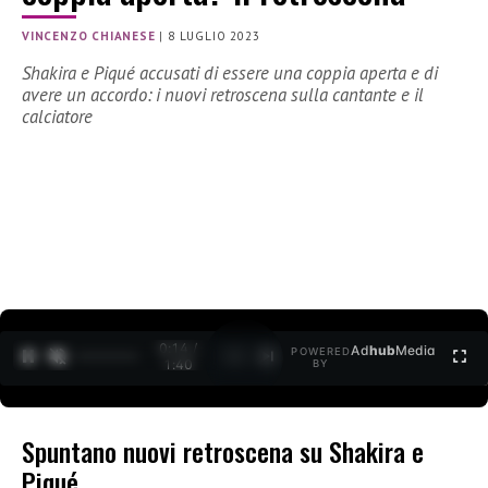
VINCENZO CHIANESE
|
8 LUGLIO 2023
Shakira e Piqué accusati di essere una coppia aperta e di
avere un accordo: i nuovi retroscena sulla cantante e il
calciatore
0:15 /
Ad
hub
Media
POWERED
1
/
2
1:40
BY
Spuntano nuovi retroscena su Shakira e
Piqué