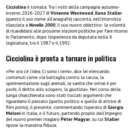
Cicciolina
è tornata. Tra i volti della campagna autunno-
inverno 2026-2027 di
Vivienne Westwood
,
Ilona Staller
(questo il suo nome all’anagrafe) racconta, nell’intervista
rilasciata a
Novella 2000
, il suo nuovo obiettivo: la volontà
di ricandidarsi alle prossime elezioni politiche per fare ritorno
in Parlamento, dopo l’esperienza da deputata nella X
legislatura, tra il 1987 e il 1992.
Cicciolina è pronta a tornare in politica
«Per ora c’è l’idea. Ci sono i temi», dice lei elencando
contenuti come «la battaglia contro la caccia, la
sperimentazione sugli animali, la sanità che ormai è per
pochi, il diritto allo sciopero, la giustizia». Nel corso della
lunga chiacchierata sono stati toccati argomenti che
riguardano il passato (quello politico e quello di attrice di
film porno), il presente, commentando l’operato di
Giorgia
Meloni
in Italia, e il futuro, partendo proprio dall’impegno
del nuovo premier magiaro
Péter Magyar
, su cui
Staller
ripone la massima fiducia.