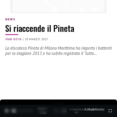
NEWS
Si riaccende il Pineta
IVAN ROTA
|
19 MARZO 2017
La discoteca Pineta di Milano Marittima ha riaperto i battenti
per la stagione 2017, e ha subito registrato il “tutto…
0:28 /
Ad
hub
Media
POWERED
1
/
2
1:40
BY