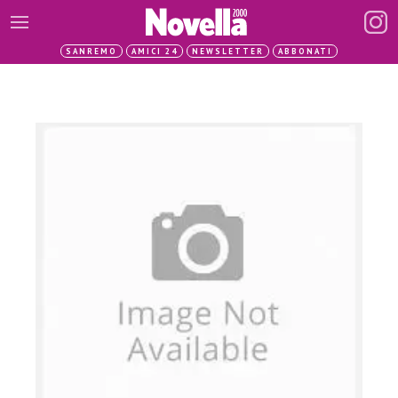
SANREMO
AMICI 24
NEWSLETTER
ABBONATI