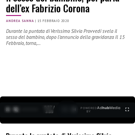
dell’ex Fabrizio Corona
ANDREA SANNA
|
15 FEBBRAIO 2020
Durante la puntata di Verissimo Silvia Provvedi svela il
sesso del bambino, dopo l’annuncio della gravidanza Il 15
Febbraio, torna,…
0:27 /
Ad
hub
Media
POWERED
1
/
2
3:35
BY