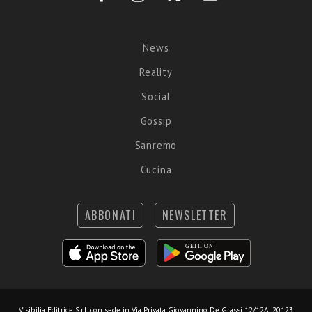
News
Reality
Social
Gossip
Sanremo
Cucina
ABBONATI
NEWSLETTER
Visibilia Editrice S.r.l.
con sede in Via Privata Giovannino De Grassi 12/12A, 20123