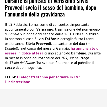
Durante la puntata di Verissimo Silvia
Provvedi svela il sesso del bambino, dopo
l’annuncio della gravidanza
Il 15 Febbraio, torna, come di consueto, l’importante
appuntamento con
Verissimo
, trasmissione del pomeriggio
di
Canale 5
in onda ogni sabato dalle 16:10. Nel suo studio
la padrona di casa
Silvia Toffanin
accoglierà, tra i tanti
ospiti, anche
Silvia Provvedi
. La cantante del duo
Le
Donatella
, nel corso del mese di Gennaio,
ha annunciato di
essere in dolce attesa
di uno splendido
bambino
. Durante
la messa in onda del rotocalco del
TG5
, l’ex naufraga
dell’
Isola dei Famosi
ha svelato finalmente al pubblico il
sesso
del primogenito.
LEGGI:
I Telegatti stanno per tornare in TV?
L’indiscrezione