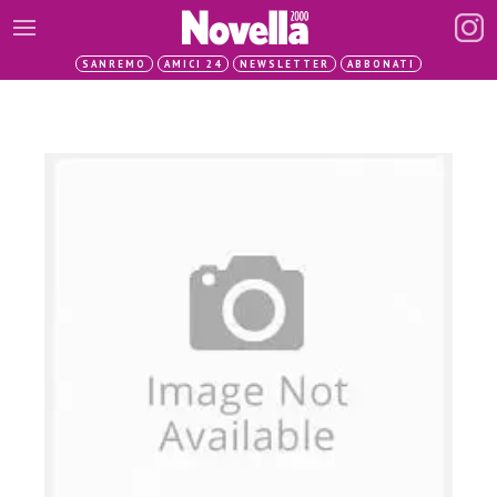
SANREMO
AMICI 24
NEWSLETTER
ABBONATI