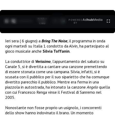
0:11 /
Ad
hub
Media
POWERED
1
/
2
1:40
BY
Ieri sera ( 6 giugno) a
Bring The Noise
, il programma in onda
ogni martedì su Italia 1 condotto da Alvin, ha partecipato al
gioco musicale anche
Silvia Toffanin
.
La conduttrice di
Verissimo
, l’appuntamento del sabato su
Canale 5, si è divertita a cantare una canzone premettendo
di essere stonata come una campana. Silvia, infatti, si è
scusata con il pubblico per il suo siparietto che ha comunque
divertito parecchio il pubblico. Mentre era ferma in una
piazzola in autostrada, ha intonato la canzone
Angelo
quella
con cui Francesco Renga vinse il Festival di Sanremo nel
2005.
Nonostante non fosse proprio un usignolo, i concorrenti
dello show hanno indovinato il brano. Un momento