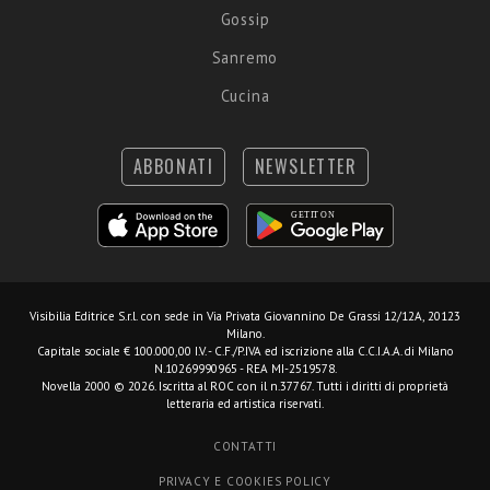
Gossip
Sanremo
Cucina
ABBONATI
NEWSLETTER
Visibilia Editrice S.r.l.
con sede in Via Privata Giovannino De Grassi 12/12A, 20123
Milano.
Capitale sociale € 100.000,00 I.V. - C.F./P.IVA ed iscrizione alla C.C.I.A.A. di Milano
N.10269990965 - REA MI-2519578.
Novella 2000 © 2026. Iscritta al ROC con il n.37767. Tutti i diritti di proprietà
letteraria ed artistica riservati.
CONTATTI
PRIVACY E COOKIES POLICY