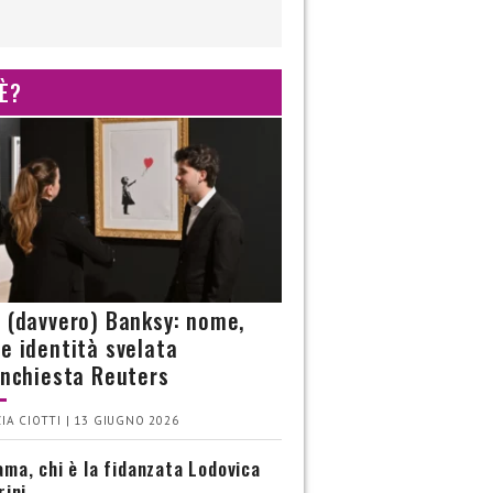
 È?
è (davvero) Banksy: nome,
 e identità svelata
’inchiesta Reuters
IA CIOTTI | 13 GIUGNO 2026
ma, chi è la fidanzata Lodovica
rini