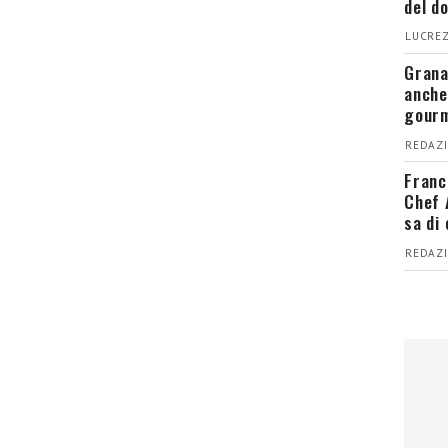
del d
LUCREZ
Grana
anche
gour
REDAZI
Franc
Chef 
sa di
REDAZI