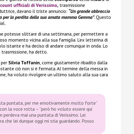
count ufficiali di
Verissimo
,
trasmissione
ttrice, davano il triste annuncio:
“Un grande abbraccio
ilvia per la perdita della sua amata mamma Gemma”
. Questo
al.
ne potesse slittare di una settimana, per permettere a
oso momento vicina alla sua famiglia. L’ex letterina di
solo istante e ha deciso di andare comunque in onda. Lo
trasmissione, ha detto.
e per
Silvia Toffanin
, come giustamente ribadito dalla
stante ciò non si è fermata. Al termine della messa in
e, ha voluto rivolgere un ultimo saluto alla sua cara
questa puntata, per me emotivamente molto forte”
con la voce rotta –
“però ho voluto essere qui
 perdeva mai una puntata di Verissimo. Lei
ra che lei dunque oggi mi stia guardando. Posso