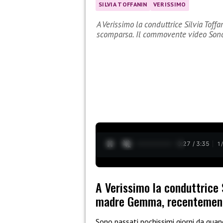
SILVIA TOFFANIN
VERISSIMO
A Verissimo la conduttrice Silvia To
scomparsa. Il commovente video Sono
0:28 / 3:35
1
A Verissimo la conduttrice 
madre Gemma, recentement
Sono passati pochissimi giorni da quan