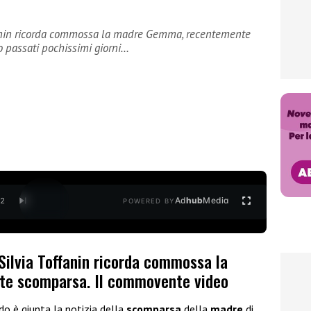
ffanin ricorda commossa la madre Gemma, recentemente
 passati pochissimi giorni…
Ad
hub
Media
/
2
POWERED BY
Silvia Toffanin ricorda commossa la
e scomparsa. Il commovente video
do è giunta la notizia della
scomparsa
della
madre
di