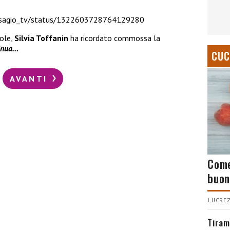
disagio_tv/status/1322603728764129280
role,
Silvia Toffanin
ha ricordato commossa la
inua…
CUC
AVANTI
Come
buon
LUCREZ
Tiram