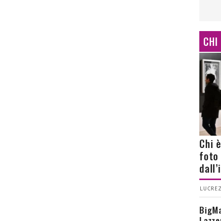
CHI
Chi 
foto
dall
LUCREZ
BigMa
Lazze