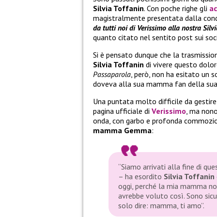
Silvia Toffanin
. Con poche righe gli
ac
magistralmente presentata dalla condu
da tutti noi di Verissimo alla nostra S
quanto citato nel sentito post sui soci
Si è pensato dunque che la trasmissio
Silvia Toffanin
di vivere questo dolor
Passaparola
, però, non ha esitato un 
doveva alla sua mamma fan della sua 
Una puntata molto difficile da gestir
pagina ufficiale di
Verissimo
, ma nono
onda, con garbo e profonda commozion
mamma Gemma
:
“Siamo arrivati alla fine di 
– ha esordito
Silvia Toffanin
oggi, perché la mia mamma non
avrebbe voluto così. Sono sicu
solo dire: mamma, ti amo”.