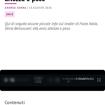
ANDREA SANNA
|
13 AGOSTO 2024
CHI È
Qui di seguito alcune piccole info sul leader di Forza Italia,
Silvio Berlusconi: età, anni, altezza e peso
0:30 /
Ad
hub
Media
POWERED
1
/
2
3:35
BY
Contenuti