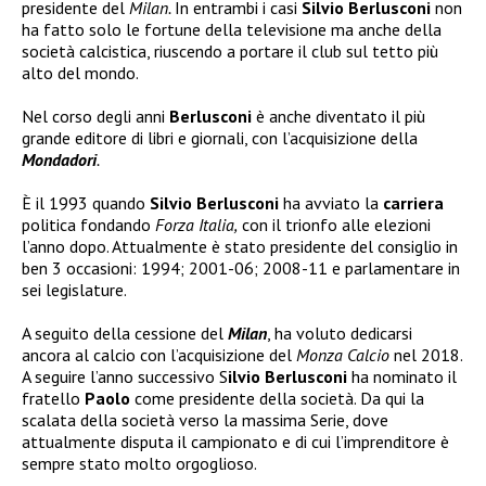
presidente del
Milan.
In entrambi i casi
Silvio Berlusconi
non
ha fatto solo le fortune della televisione ma anche della
società calcistica, riuscendo a portare il club sul tetto più
alto del mondo.
Nel corso degli anni
Berlusconi
è anche diventato il più
grande editore di libri e giornali, con l’acquisizione della
Mondadori
.
È il 1993 quando
Silvio Berlusconi
ha avviato la
carriera
politica fondando
Forza Italia,
con il trionfo alle elezioni
l’anno dopo. Attualmente è stato presidente del consiglio in
ben 3 occasioni: 1994; 2001-06; 2008-11 e parlamentare in
sei legislature.
A seguito della cessione del
Milan
, ha voluto dedicarsi
ancora al calcio con l’acquisizione del
Monza Calcio
nel 2018.
A seguire l’anno successivo S
ilvio Berlusconi
ha nominato il
fratello
Paolo
come presidente della società. Da qui la
scalata della società verso la massima Serie, dove
attualmente disputa il campionato e di cui l’imprenditore è
sempre stato molto orgoglioso.