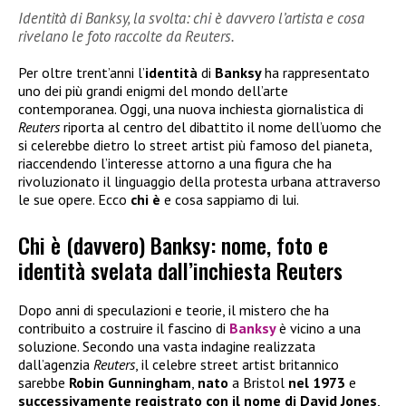
Identità di Banksy, la svolta: chi è davvero l’artista e cosa
rivelano le foto raccolte da Reuters.
Per oltre trent’anni l’
identità
di
Banksy
ha rappresentato
uno dei più grandi enigmi del mondo dell’arte
contemporanea. Oggi, una nuova inchiesta giornalistica di
Reuters
riporta al centro del dibattito il nome dell’uomo che
si celerebbe dietro lo street artist più famoso del pianeta,
riaccendendo l’interesse attorno a una figura che ha
rivoluzionato il linguaggio della protesta urbana attraverso
le sue opere. Ecco
chi è
e cosa sappiamo di lui.
Chi è (davvero) Banksy: nome, foto e
identità svelata dall’inchiesta Reuters
Dopo anni di speculazioni e teorie, il mistero che ha
contribuito a costruire il fascino di
Banksy
è vicino a una
soluzione. Secondo una vasta indagine realizzata
dall’agenzia
Reuters
, il celebre street artist britannico
sarebbe
Robin Gunningham
,
nato
a Bristol
nel 1973
e
successivamente registrato con il nome di David Jones
,