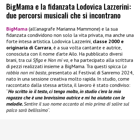
BigMama e la fidanzata Lodovica Lazzerini:
due percorsi musicali che si incontrano
BigMama
(all’anagrafe Marianna Mammone) e la sua
fidanzata condividono non solo la vita privata, ma anche una
forte intesa artistica. Lodovica Lazzerini,
classe 2000 e
originaria di Carrara
, è a sua volta cantante e autrice,
conosciuta con il nome d’arte Ailo. Ha pubblicato diversi
brani, tra cui
Sfiga
e
Non mi va
, e ha partecipato alla scrittura
di pezzi realizzati insieme a BigMama. Tra questi spicca
La
rabbia non mi basta
, presentato al Festival di Sanremo 2024,
nato in una sessione creativa molto rapida. In studio, come
raccontato dalla stessa artista, il lavoro è stato condiviso:
“
Ho scritto io il testo, ci tengo molto, in studio c’era la mia
ragazza che è una bravissima autrice e mi ha aiutata con le
melodie.
Sentire il suo nome accanto al mio prima di salire sul
palco sarà bellissimo
“.