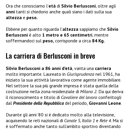
Ora che conosciamo l’
età
di
Silvio Berlusconi
, oltre agli
anni
tanti si chiedono anche quali siano i dati sulla sua
altezza
e
peso.
Ebbene per quanto riguarda l’
altezza
sappiamo che
Silvio
Berlusconi
è alto
1 metro e 65 centimetri
, mentre
soffermandoci sul
peso,
corrisponde a circa
84 Kg.
La carriera di Berlusconi in breve
Silvio Berlusconi a 86 anni d’età
, vanta una
carriera
molto importante. Laureato in
Giurisprudenza
nel 1961, ha
iniziato la sua attività lavorativa come agente immobiliare.
Nel settore la sua più grande impresa è stata quella della
costruzione nella zona residenziale di
Milano 2.
Da qui deriva
il riconoscimento e titolo di
Cavaliere del lavoro
conferitogli
dal
Presidente della Repubblica
del periodo,
Giovanni Leone
.
Durante gli anni ’80 si è dedicato molto alla televisione,
acquisendo le reti nazionali di
Canale 5, Italia 1
e
Rete 4
. Ma si
è soffermato anche tanto sull’ambito sportivo diventando