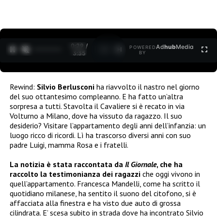
0:30 /
Ad
hub
Media
POWERED
1
/
2
3:35
BY
Rewind:
Silvio Berlusconi
ha riavvolto il nastro nel giorno
del suo ottantesimo compleanno. E ha fatto un’altra
sorpresa a tutti. Stavolta il Cavaliere si è recato in via
Volturno a Milano, dove ha vissuto da ragazzo. Il suo
desiderio? Visitare l’appartamento degli anni dell’infanzia: un
luogo ricco di ricordi. Lì ha trascorso diversi anni con suo
padre Luigi, mamma Rosa e i fratelli.
La notizia è stata raccontata da
Il Giornale
, che ha
raccolto la testimonianza dei ragazzi
che oggi vivono in
quell’appartamento. Francesca Mandelli, come ha scritto il
quotidiano milanese, ha sentito il suono del citofono, si è
affacciata alla finestra e ha visto due auto di grossa
cilindrata. E’ scesa subito in strada dove ha incontrato Silvio