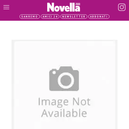
SANREMO
AMICI 24
NEWSLETTER
ABBONATI