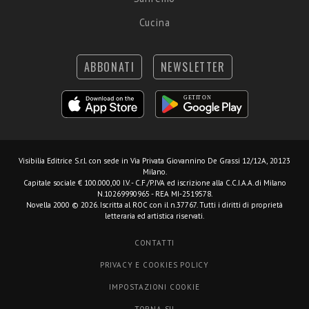
Cucina
ABBONATI
NEWSLETTER
Visibilia Editrice S.r.l.
con sede in Via Privata Giovannino De Grassi 12/12A, 20123
Milano.
Capitale sociale € 100.000,00 I.V. - C.F./P.IVA ed iscrizione alla C.C.I.A.A. di Milano
N.10269990965 - REA MI-2519578.
Novella 2000 © 2026. Iscritta al ROC con il n.37767. Tutti i diritti di proprietà
letteraria ed artistica riservati.
CONTATTI
PRIVACY E COOKIES POLICY
IMPOSTAZIONI COOKIE