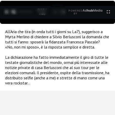
0:12 /
Ad
hub
Media
POWERED
1
/
2
1:40
BY
All’Aria che tira (in onda tutti i giorni su La7), suggerisco a
Myrta Merlino di chiedere a Silvio Berlusconi la domanda che
tutti si fanno: sposerà la fidanzata Francesca Pascale?
«No, non mi sposo», è la risposta semplice e diretta.
La dichiarazione ha fatto immediatamente il giro di tutte le
testate giornalistiche del mondo, ormai più interessate alle
notizie private di casa Berlusconi che al suo tour per le
elezioni comunali. Il presidente, ospite della trasmissione, ha
distribuito selfie (anche a me) e strette di mano come una
vera rockstar…