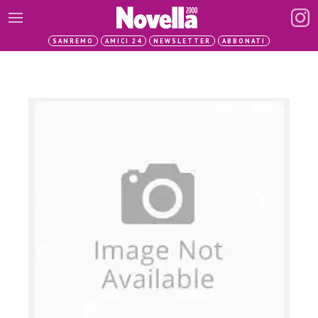
SANREMO
AMICI 24
NEWSLETTER
ABBONATI