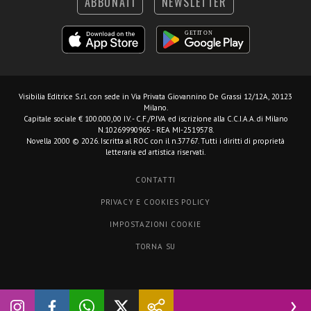
ABBONATI
NEWSLETTER
Visibilia Editrice S.r.l.
con sede in Via Privata Giovannino De Grassi 12/12A, 20123
Milano.
Capitale sociale € 100.000,00 I.V. - C.F./P.IVA ed iscrizione alla C.C.I.A.A. di Milano
N.10269990965 - REA MI-2519578.
Novella 2000 © 2026. Iscritta al ROC con il n.37767. Tutti i diritti di proprietà
letteraria ed artistica riservati.
CONTATTI
PRIVACY E COOKIES POLICY
IMPOSTAZIONI COOKIE
TORNA SU