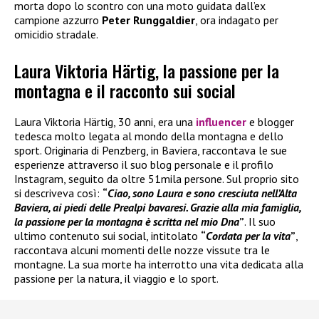
morta dopo lo scontro con una moto guidata dall’ex
campione azzurro
Peter Runggaldier
, ora indagato per
omicidio stradale.
Laura Viktoria Härtig, la passione per la
montagna e il racconto sui social
Laura Viktoria Härtig, 30 anni, era una
influencer
e blogger
tedesca molto legata al mondo della montagna e dello
sport. Originaria di Penzberg, in Baviera, raccontava le sue
esperienze attraverso il suo blog personale e il profilo
Instagram, seguito da oltre 51mila persone. Sul proprio sito
si descriveva così:
“
Ciao, sono Laura e sono cresciuta nell’Alta
Baviera, ai piedi delle Prealpi bavaresi. Grazie alla mia famiglia,
la passione per la montagna è scritta nel mio Dna
”
. Il suo
ultimo contenuto sui social, intitolato
“
Cordata per la vita
”
,
raccontava alcuni momenti delle nozze vissute tra le
montagne. La sua morte ha interrotto una vita dedicata alla
passione per la natura, il viaggio e lo sport.