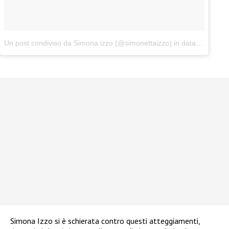
Un post condiviso da Simona izzo (@simonettaizzo)
in data:
Apr 26, 
Simona Izzo si è schierata contro questi atteggiamenti,