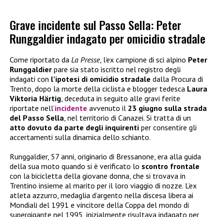
Grave incidente sul Passo Sella: Peter
Runggaldier indagato per omicidio stradale
Come riportato da
La Presse
, l’ex campione di sci alpino
Peter
Runggaldier
pare sia stato iscritto nel registro degli
indagati con
l’ipotesi di omicidio stradale
dalla Procura di
Trento, dopo la morte della ciclista e blogger tedesca
Laura
Viktoria Härtig
, deceduta in seguito alle gravi ferite
riportate nell’
incidente
avvenuto il
23 giugno sulla strada
del Passo Sella
, nel territorio di Canazei. Si tratta di un
atto dovuto da parte degli inquirenti
per consentire gli
accertamenti sulla dinamica dello schianto.
Runggaldier, 57 anni, originario di Bressanone, era alla guida
della sua moto quando si è verificato lo
scontro frontale
con la bicicletta della giovane donna, che si trovava in
Trentino insieme al marito per il loro viaggio di nozze. L’ex
atleta azzurro, medaglia d’argento nella discesa libera ai
Mondiali del 1991 e vincitore della Coppa del mondo di
supergigante nel 1995, inizialmente risultava indagato per