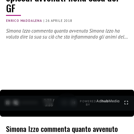
GF
ENRICO MADDALENA
|
26 APRILE 2018
Simona Izzo commenta quanto avvenuto Simona Izzo ha
voluto dire la sua su ciò che sta infiammando gli animi del…
0:30 /
Ad
hub
Media
POWERED
1
/
2
3:35
BY
Simona Izzo commenta quanto avvenuto