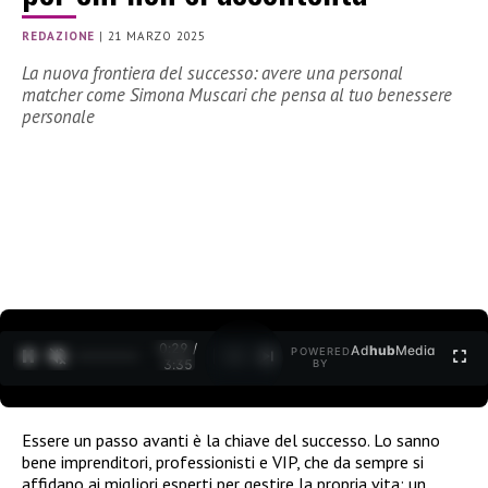
REDAZIONE
|
21 MARZO 2025
La nuova frontiera del successo: avere una personal
matcher come Simona Muscari che pensa al tuo benessere
personale
0:30 /
Ad
hub
Media
POWERED
1
/
2
3:35
BY
Essere un passo avanti è la chiave del successo. Lo sanno
bene imprenditori, professionisti e VIP, che da sempre si
affidano ai migliori esperti per gestire la propria vita: un