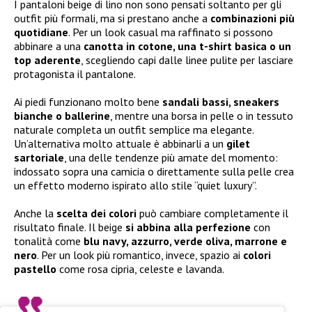
I pantaloni beige di lino non sono pensati soltanto per gli
outfit più formali, ma si prestano anche a
combinazioni più
quotidiane
. Per un look casual ma raffinato si possono
abbinare a una
canotta in cotone, una t-shirt basica o un
top aderente
, scegliendo capi dalle linee pulite per lasciare
protagonista il pantalone.
Ai piedi funzionano molto bene
sandali bassi, sneakers
bianche o ballerine
, mentre una borsa in pelle o in tessuto
naturale completa un outfit semplice ma elegante.
Un’alternativa molto attuale è abbinarli a un
gilet
sartoriale
, una delle tendenze più amate del momento:
indossato sopra una camicia o direttamente sulla pelle crea
un effetto moderno ispirato allo stile “quiet luxury”.
Anche la
scelta dei colori
può cambiare completamente il
risultato finale. Il beige
si abbina alla perfezione
con
tonalità come
blu navy, azzurro, verde oliva, marrone e
nero
. Per un look più romantico, invece, spazio ai
colori
pastello
come rosa cipria, celeste e lavanda.