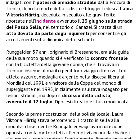
indagati con
l’ipotesi di omicidio stradale
dalla Procura di
Trento, dopo la morte della ciclista e blogger tedesca
Laura
Viktoria Härtig
, deceduta in seguito alle gravi ferite
riportate nell’
incidente
avvenuto il
23 giugno sulla strada
del Passo Sella
, nel territorio di Canazei. Si tratta di un
atto dovuto da parte degli inquirenti
per consentire gli
accertamenti sulla dinamica dello schianto.
Runggaldier, 57 anni, originario di Bressanone, era alla guida
della sua moto quando si è verificato lo
scontro frontale
con la bicicletta della giovane donna, che si trovava in
Trentino insieme al marito per il loro viaggio di nozze. L’ex
atleta azzurro, medaglia d’argento nella discesa libera ai
Mondiali del 1991 e vincitore della Coppa del mondo di
supergigante nel 1995, inizialmente risultava indagato per
lesioni stradali, ma dopo il
decesso della ciclista
,
avvenuto il 12 luglio
, l’ipotesi di reato è stata modificata.
Secondo le prime ricostruzioni della polizia locale, Laura
Viktoria Härtig stava percorrendo il tratto in sella alla
mountain bike mentre Runggaldier viaggiava in direzione
opposta con la motocicletta. Per motivi ancora da chiarire, i
due mezzi si sono scontrati frontalmente, finendo entrambi