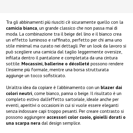
Tra gli abbinamenti più riusciti c’è sicuramente quello con la
camicia bianca
, un grande classico che non passa mai di
moda. La combinazione tra il beige del lino e il bianco crea
un effetto luminoso e raffinato, perfetto per chi ama uno
stile minimal ma curato nei dettagli. Per un look da lavoro si
può scegliere una camicia dal taglio leggermente oversize,
infilata dentro il pantalone e completata da una cintura
sottile.
Mocassini, ballerine o décolleté
possono rendere
l’insieme più formale, mentre una borsa strutturata
aggiunge un tocco sofisticato.
Un’altra idea da copiare è l’abbinamento con un
blazer dai
colori neutri
, come bianco, panna o beige. Il risultato è un
completo estivo dall’effetto sartoriale, ideale anche per
eventi, aperitivi o occasioni in cui si vuole essere eleganti
senza indossare capi troppo pesanti. Per creare contrasto si
possono aggiungere
accessori color cuoio, gioielli dorati o
una scarpa nera
dal design semplice.