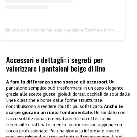
Un post condiviso da Melissa| Negozio a Tortona e Online (@junocreativelab)
Accessori e dettagli: i segreti per
valorizzare i pantaloni beige di lino
A fare la differenza sono spesso gli accessori
. Un
pantalone semplice può trasformarsi in un capo elegante
grazie alle scelte giuste: gioielli dorati, occhiali da sole dalle
linee classiche e borse dalle forme strutturate
contribuiscono a rendere l’outfit più sofisticato.
Anche le
scarpe giocano un ruolo fondamentale
. Un sandalo con
tacco sottile dona immediatamente un effetto più
femminile e raffinato, mentre un mocassino aggiunge un
tocco professionale. Per una giornata informale, invece,
sneakers minimal e accessori naturali mantengono il look