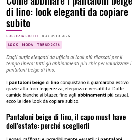
Come abbinare i pantaloni beige
di lino: look eleganti da copiare
subito
LUCREZIA CIOTTI
|
8 AGOSTO 2026
LOOK
MODA
TREND 2026
Dagli outfit eleganti da ufficio ai look più rilassati per il
tempo libero: tutti gli abbinamenti più chic per valorizzare i
pantaloni beige di lino.
I
pantaloni beige
di
lino
conquistano il guardaroba estivo
grazie alla loro leggerezza, eleganza e versatilità. Dalle
camicie bianche ai blazer, fino agli
abbinamenti
più casual,
ecco le idee look da copiare subito.
Pantaloni beige di lino, il capo must have
dell’estate: perché sceglierli
Leggeri, raffinati e incredibilmente versatili: i
pantaloni