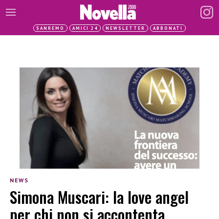
SANREMO
AMICI 24
NEWSLETTER
ABBONATI
NEWS
Simona Muscari: la love angel
per chi non si accontenta