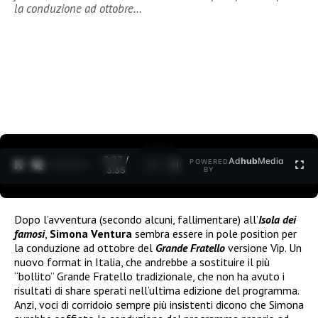
la conduzione ad ottobre…
0:27 /
Ad
hub
Media
POWERED
1
/
2
3:35
BY
Dopo l’avventura (secondo alcuni, fallimentare) all’
Isola dei
famosi
,
Simona Ventura
sembra essere in pole position per
la conduzione ad ottobre del
Grande Fratello
versione Vip. Un
nuovo format in Italia, che andrebbe a sostituire il più
“bollito” Grande Fratello tradizionale, che non ha avuto i
risultati di share sperati nell’ultima edizione del programma.
Anzi, voci di corridoio sempre più insistenti dicono che Simona