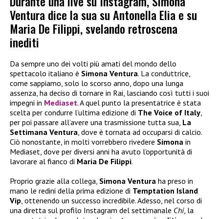
Durante una live su Instagram, Simona
Ventura dice la sua su Antonella Elia e su
Maria De Filippi, svelando retroscena
inediti
Da sempre uno dei volti più amati del mondo dello
spettacolo italiano è
Simona Ventura
. La conduttrice,
come sappiamo, solo lo scorso anno, dopo una lunga
assenza, ha deciso di tornare in Rai, lasciando così tutti i suoi
impegni in
Mediaset
. A quel punto la presentatrice è stata
scelta per condurre l’ultima edizione di
The Voice of Italy
,
per poi passare all’avere una trasmissione tutta sua,
La
Settimana Ventura
, dove è tornata ad occuparsi di calcio.
Ciò nonostante, in molti vorrebbero rivedere
Simona
in
Mediaset, dove per diversi anni ha avuto l’opportunità di
lavorare al fianco di
Maria De Filippi
.
Proprio grazie alla collega,
Simona Ventura
ha preso in
mano le redini della prima edizione di
Temptation Island
Vip
, ottenendo un successo incredibile. Adesso, nel corso di
una diretta sul profilo Instagram del settimanale
Chi
, la