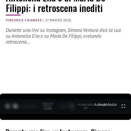
Filippi: i retroscena inediti
VINCENZO CHIANESE
|
27 MARZO 2020
Durante una live su Instagram, Simona Ventura dice la sua
su Antonella Elia e su Maria De Filippi, svelando
retroscena…
0:27 /
Ad
hub
Media
POWERED
1
/
2
3:35
BY