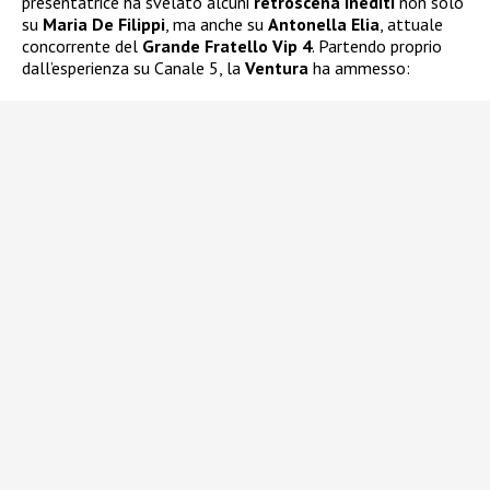
presentatrice ha svelato alcuni
retroscena inediti
non solo
su
Maria De Filippi
, ma anche su
Antonella Elia
, attuale
concorrente del
Grande Fratello Vip 4
. Partendo proprio
dall’esperienza su Canale 5, la
Ventura
ha ammesso: