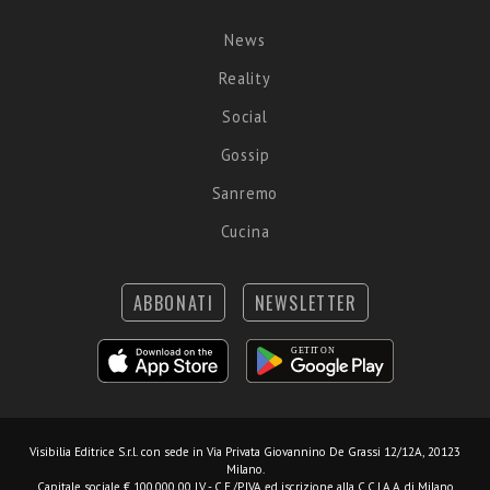
News
Reality
Social
Gossip
Sanremo
Cucina
ABBONATI
NEWSLETTER
Visibilia Editrice S.r.l.
con sede in Via Privata Giovannino De Grassi 12/12A, 20123
Milano.
Capitale sociale € 100.000,00 I.V. - C.F./P.IVA ed iscrizione alla C.C.I.A.A. di Milano