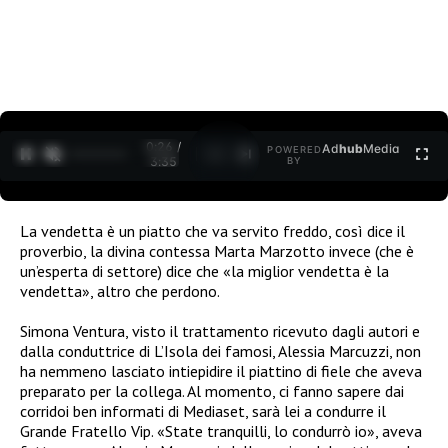
0:27 /
Ad
hub
Media
POWERED
1
/
2
3:35
BY
La vendetta è un piatto che va servito freddo, così dice il
proverbio, la divina contessa Marta Marzotto invece (che è
un’esperta di settore) dice che «la miglior vendetta è la
vendetta», altro che perdono.
Simona Ventura, visto il trattamento ricevuto dagli autori e
dalla conduttrice di L’Isola dei famosi, Alessia Marcuzzi, non
ha nemmeno lasciato intiepidire il piattino di fiele che aveva
preparato per la collega. Al momento, ci fanno sapere dai
corridoi ben informati di Mediaset, sarà lei a condurre il
Grande Fratello Vip. «State tranquilli, lo condurrò io», aveva