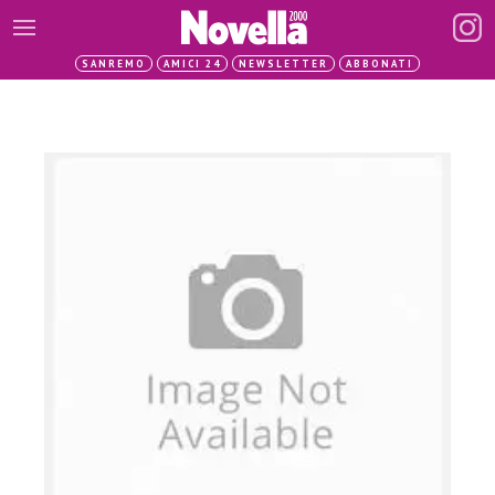
SANREMO
AMICI 24
NEWSLETTER
ABBONATI