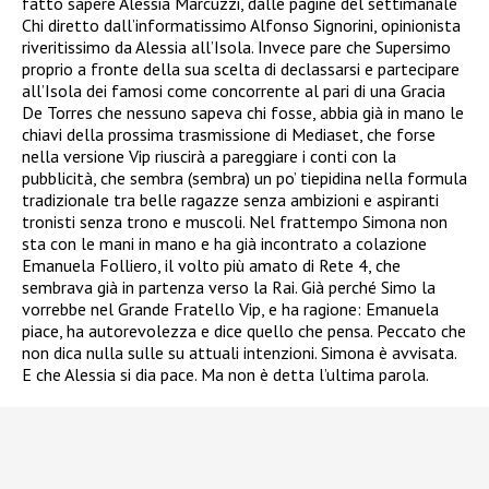
fatto sapere Alessia Marcuzzi, dalle pagine del settimanale
Chi diretto dall’informatissimo Alfonso Signorini, opinionista
riveritissimo da Alessia all’Isola. Invece pare che Supersimo
proprio a fronte della sua scelta di declassarsi e partecipare
all’Isola dei famosi come concorrente al pari di una Gracia
De Torres che nessuno sapeva chi fosse, abbia già in mano le
chiavi della prossima trasmissione di Mediaset, che forse
nella versione Vip riuscirà a pareggiare i conti con la
pubblicità, che sembra (sembra) un po’ tiepidina nella formula
tradizionale tra belle ragazze senza ambizioni e aspiranti
tronisti senza trono e muscoli. Nel frattempo Simona non
sta con le mani in mano e ha già incontrato a colazione
Emanuela Folliero, il volto più amato di Rete 4, che
sembrava già in partenza verso la Rai. Già perché Simo la
vorrebbe nel Grande Fratello Vip, e ha ragione: Emanuela
piace, ha autorevolezza e dice quello che pensa. Peccato che
non dica nulla sulle su attuali intenzioni. Simona è avvisata.
E che Alessia si dia pace. Ma non è detta l’ultima parola.