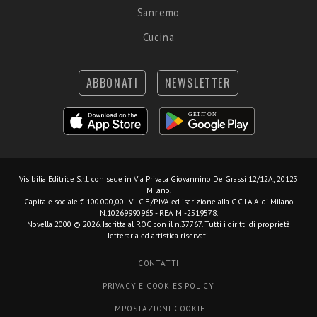
Sanremo
Cucina
ABBONATI
NEWSLETTER
Visibilia Editrice S.r.l.
con sede in Via Privata Giovannino De Grassi 12/12A, 20123
Milano.
Capitale sociale € 100.000,00 I.V. - C.F./P.IVA ed iscrizione alla C.C.I.A.A. di Milano
N.10269990965 - REA MI-2519578.
Novella 2000 © 2026. Iscritta al ROC con il n.37767. Tutti i diritti di proprietà
letteraria ed artistica riservati.
CONTATTI
PRIVACY E COOKIES POLICY
IMPOSTAZIONI COOKIE