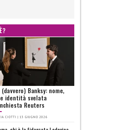
 È?
è (davvero) Banksy: nome,
 e identità svelata
’inchiesta Reuters
IA CIOTTI | 13 GIUGNO 2026
ma, chi è la fidanzata Lodovica