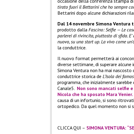
occasione della conferenza stampa d
tirato fuori il Bettarini che ho sempre c
Bettarini dopo alcune dichiarazioni ril
Dal 14 novembre Simona Ventura to
prodotto dalla
Fascino:
Selfie — Le co
parlerei di rivincita, piuttosto di sfid
nuovo, su una start up. La vivo come un’o
la conduttrice.
Il nuovo format permetterà ai concorre
diverse settimane, di superare alcune 
Simona Ventura non ha mai nascosto di 
conduttrice storica de
L’Isola dei famos
programma, che inizialmente sarebbe d
Canale5.
Non sono mancati selfie e 
Nicola che ha sposato Mara Venier.
causa di un infortunio, si sono ritrova
ortopedico. Da quel momento non si s
CLICCA QUI –
SIMONA VENTURA: “SE