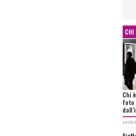
CHI
Chi 
foto
dall
LUCREZ
BigMa