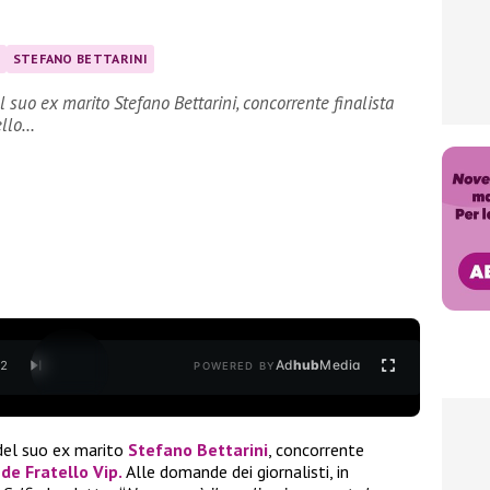
STEFANO BETTARINI
 suo ex marito Stefano Bettarini, concorrente finalista
ello…
Ad
hub
Media
/
2
POWERED BY
del suo ex marito
Stefano Bettarini
, concorrente
de Fratello Vip.
Alle domande dei giornalisti, in