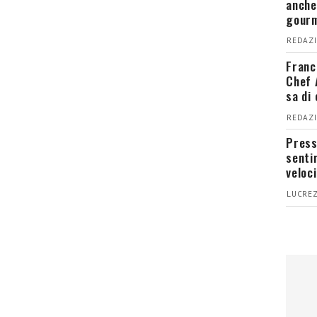
anche
gour
REDAZI
Franc
Chef 
sa di
REDAZI
Press
senti
veloci
LUCREZ