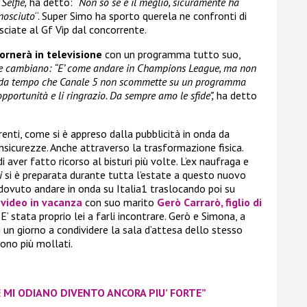
i
Selfie,
ha detto: “
Non so se è il meglio, sicuramente ha
onosciuto
“. Super Simo ha sporto querela ne confronti di
asciate al Gf Vip dal concorrente.
rnerà in televisione
con un programma tutto suo,
se cambiano:
“E’ come andare in Champions League, ma non
a. E’ da tempo che Canale 5 non scommette su un programma
pportunità e li ringrazio. Da sempre amo le sfide”,
ha detto
nti, come si è appreso dalla pubblicità in onda da
insicurezze. Anche attraverso la trasformazione fisica.
aver fatto ricorso al bisturi più volte. L’ex naufraga e
i
si è preparata durante tutta l’estate a questo nuovo
ovuto andare in onda su Italia1 traslocando poi su
video in vacanza
con suo marito
Gerò Carrarò, figlio di
E’ stata proprio lei a farli incontrare. Gerò e Simona, a
ti un giorno a condividere la sala d’attesa dello stesso
ono più mollati.
 MI ODIANO DIVENTO ANCORA PIU’ FORTE”