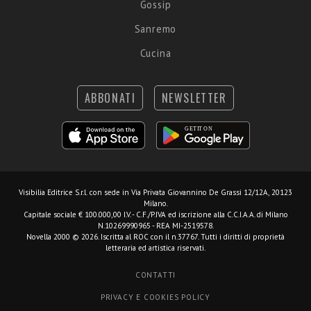
Gossip
Sanremo
Cucina
ABBONATI
NEWSLETTER
Visibilia Editrice S.r.l.
con sede in Via Privata Giovannino De Grassi 12/12A, 20123
Milano.
Capitale sociale € 100.000,00 I.V. - C.F./P.IVA ed iscrizione alla C.C.I.A.A. di Milano
N.10269990965 - REA MI-2519578.
Novella 2000 © 2026. Iscritta al ROC con il n.37767. Tutti i diritti di proprietà
letteraria ed artistica riservati.
CONTATTI
PRIVACY E COOKIES POLICY