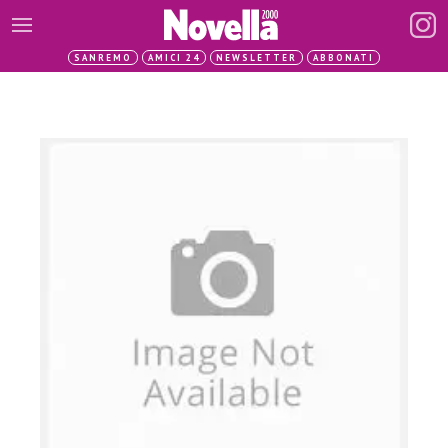
SANREMO
AMICI 24
NEWSLETTER
ABBONATI