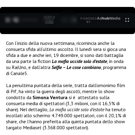
0:27 /
Ad
hub
Media
POWERED
1
/
2
3:35
BY
Con l’inizio della nuova settimana, ricomincia anche la
consueta sfida all’ultimo ascolto. Il lunedì sera si gioca una
sfida a due e anche ieri, 19 dicembre, si sono dati battaglia
da una parte la fiction
La mafia uccide solo d’estate
, in onda
su RaiUno, e dall’altra
Selfie – Le cose cambiano
, programma
di Canale5.
La penultima puntata della serie, tratta dall’omonimo film
di Pif, ha vinto la guerra degli ascolti, mentre lo show
condotto da
Simona Ventura
si è attestato sulla
consueta media di spettatori (3,3 milioni, con il 16,5% di
share). Nel dettaglio,
La mafia uccide solo d’estate
ha tenuto
incollati allo schermo 4.749.000 spettatori, con il 20,1% di
share, che l’hanno preferita alla quinta puntata dello show
targato Mediaset (3.368.000 spettatori).