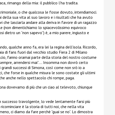
a, rimango della mia: il pubblico l’ha tradita.
imoniale, o che qualcosa le fosse dovuto, intendiamoci.
della sua vita al suo lavoro e i risultati che ha avuto
i che lasciarla andare alla deriva in favore di un ragazzo
ole (non dimentichiamo lo spiacevolissimo equivoco
osi dietro un “non sapevo”) è, a mio parere, ingiusto e
o, qualche anno fa, era lei la regina dell’isola. Ricordo,
naia di fans fuori dal vecchio studio Fiera 2 di Milano
calcio, fanno oramai parte della storia del nostro costume
i sempre, arrendersi mai”…. Insomma non dovrò certo
dei grandi successi di Simona, così come non srò io a
i, che forse in qualche misura le sono costate gli ultimi
che anche nello spettacolo chi rompe, paga.
mona dovevamo di più che un ciao al televoto, chiunque
un successo travolgente, lo vede lentamente farsi più
icominciare è la storia di tutti noi, che nella vita
meno, ci diamo da fare perchè “guai se no”. Lo dimostra