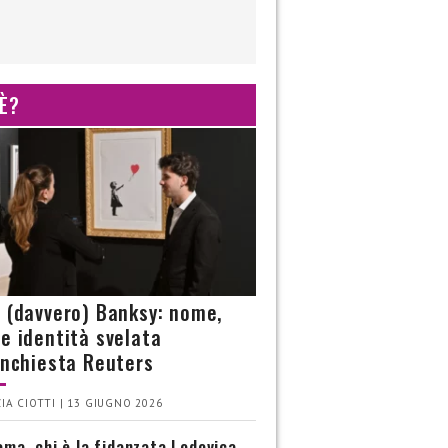
 È?
è (davvero) Banksy: nome,
 e identità svelata
’inchiesta Reuters
IA CIOTTI | 13 GIUGNO 2026
ma, chi è la fidanzata Lodovica