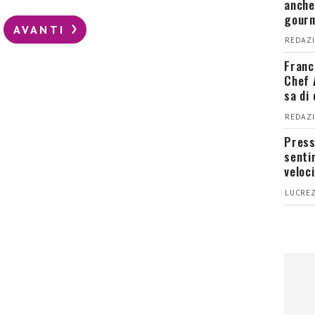
anche
gour
AVANTI
REDAZI
Franc
Chef 
sa di
REDAZI
Press
senti
veloci
LUCREZ