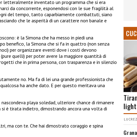
ver letteralmente inventato un programma che si era
narci da concorrente, esponendosi con le sue fragilità al
 segni del tempo, tanto caparbiamente combattuti, siano
lasciando che le asperità di un carattere non banale e
.
CUC
noscono: è la Simona che ha messo in piedi una
po benefico, la Simona che si fa in quattro (non senza
amoci) per organizzare eventi dove i costi devono
(pure quelli) per poter avere la maggiore quantità di
rogetti che in prima persona, con trasparenza e in silenzio
lutamente no. Ma fa di lei una grande professionista che
a qualcosa ha anche dato. E per questo meritava una
Tira
i nascondeva playa soledad, ulteriore chance di rimanere
light
 si è tirata indietro, dimostrando ancora una volta di
LUCREZ
ltri, ma con te. Che hai dimostrato coraggio e spina
Grana