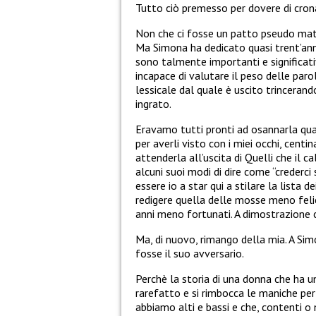
Tutto ciò premesso per dovere di cronac
Non che ci fosse un patto pseudo matr
Ma Simona ha dedicato quasi trent’anni 
sono talmente importanti e significativ
incapace di valutare il peso delle par
lessicale dal quale è uscito trincerand
ingrato.
Eravamo tutti pronti ad osannarla quand
per averli visto con i miei occhi, centi
attenderla all’uscita di Quelli che il 
alcuni suoi modi di dire come “crederc
essere io a star qui a stilare la lista 
redigere quella delle mosse meno felic
anni meno fortunati. A dimostrazione 
Ma, di nuovo, rimango della mia. A Si
fosse il suo avversario.
Perchè la storia di una donna che ha 
rarefatto e si rimbocca le maniche per r
abbiamo alti e bassi e che, contenti o 