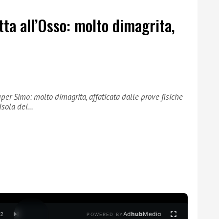
ta all’Osso: molto dimagrita,
super Simo: molto dimagrita, affaticata dalle prove fisiche
Isola dei…
Ad
hub
Media
/
2
POWERED BY