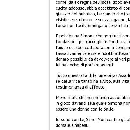
come, da ex regina dell’isola, dopo a
cucita addosso, abbia accettato di tor
giudizio del pubblico, lasciando che i
visibili senza trucco e senza inganno, 
forse non facile emergano senza filtri
E poi c’è una Simona che non tutti co
fondazione per raccogliere fondi a sco
l’aiuto dei suoi collaboratori, intendi
tassativamente essere ridotti all’osso 
denaro possibile da devolvere ai vari p
lei ha deciso di portare avanti.
Tutto questo fa di lei un’eroina? Asso
se dalla vita tanto ha avuto, alla vit
testimonianza di affetto.
Meno male che nei meandri autoriali s
in gioco davanti alla quale Simona non
essere una donna con le palle.
Io sono con te, Simo. Non contro gli a
dorsale. Chapeau.