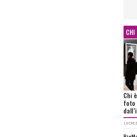
CHI
Chi 
foto
dall
LUCREZ
BigMa