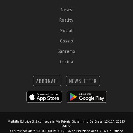
News
Reality
Social
Gossip
Sanremo
Cucina
ABBONATI
NEWSLETTER
Visibilia Editrice S.r.l.
con sede in Via Privata Giovannino De Grassi 12/12A, 20123
Milano.
Capitale sociale € 100.000,00 I.V. - C.F./P.IVA ed iscrizione alla C.C.I.A.A. di Milano