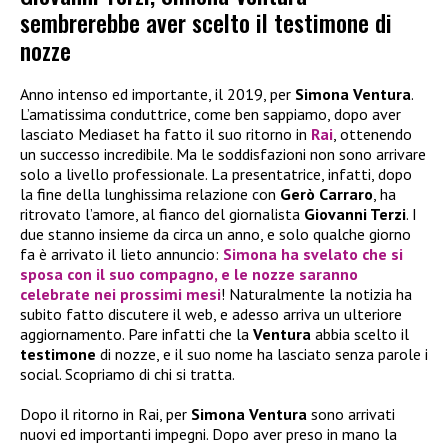
sembrerebbe aver scelto il testimone di
nozze
Anno intenso ed importante, il 2019, per
Simona Ventura
.
L’amatissima conduttrice, come ben sappiamo, dopo aver
lasciato Mediaset ha fatto il suo ritorno in
Rai
, ottenendo
un successo incredibile. Ma le soddisfazioni non sono arrivare
solo a livello professionale. La presentatrice, infatti, dopo
la fine della lunghissima relazione con
Gerò Carraro
, ha
ritrovato l’amore, al fianco del giornalista
Giovanni Terzi
. I
due stanno insieme da circa un anno, e solo qualche giorno
fa è arrivato il lieto annuncio:
Simona
ha svelato che si
sposa
con il suo compagno, e le nozze saranno
celebrate nei prossimi mesi
! Naturalmente la notizia ha
subito fatto discutere il web, e adesso arriva un ulteriore
aggiornamento. Pare infatti che la
Ventura
abbia scelto il
testimone
di nozze, e il suo nome ha lasciato senza parole i
social. Scopriamo di chi si tratta.
Dopo il ritorno in Rai, per
Simona Ventura
sono arrivati
nuovi ed importanti impegni. Dopo aver preso in mano la