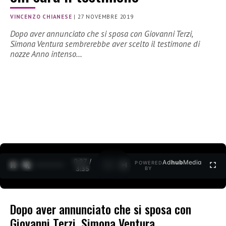
VINCENZO CHIANESE
|
27 NOVEMBRE 2019
Dopo aver annunciato che si sposa con Giovanni Terzi,
Simona Ventura sembrerebbe aver scelto il testimone di
nozze Anno intenso…
0:27 /
Ad
hub
Media
POWERED
1
/
2
3:35
BY
Dopo aver annunciato che si sposa con
Giovanni Terzi, Simona Ventura