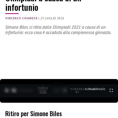
infortunio
VINCENZO CHIANESE
|
27 LUGLIO 2021
Simone Biles si ritira dalle Olimpiadi 2021 a causa di un
infortunio: ecco cosa è accaduto alla campionessa ginnasta.
0:30 /
Ad
hub
Media
POWERED
1
/
2
3:35
BY
Ritiro per Simone Biles