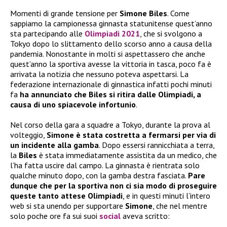
Momenti di grande tensione per
Simone Biles
. Come
sappiamo la campionessa ginnasta statunitense quest’anno
sta partecipando alle
Olimpiadi 2021
, che si svolgono a
Tokyo dopo lo slittamento dello scorso anno a causa della
pandemia. Nonostante in molti si aspettassero che anche
quest’anno la sportiva avesse la vittoria in tasca, poco fa è
arrivata la notizia che nessuno poteva aspettarsi. La
federazione internazionale di ginnastica infatti pochi minuti
fa
ha annunciato che Biles si ritira dalle Olimpiadi, a
causa di uno spiacevole infortunio
.
Nel corso della gara a squadre a Tokyo, durante la prova al
volteggio,
Simone è stata costretta a fermarsi per via di
un incidente alla gamba
. Dopo essersi rannicchiata a terra,
la
Biles
è stata immediatamente assistita da un medico, che
l’ha fatta uscire dal campo. La ginnasta è rientrata solo
qualche minuto dopo, con la gamba destra fasciata.
Pare
dunque che per la sportiva non ci sia modo di proseguire
queste tanto attese Olimpiadi
, e in questi minuti l’intero
web si sta unendo per supportare
Simone
, che nel mentre
solo poche ore fa sui suoi
social
aveva scritto: