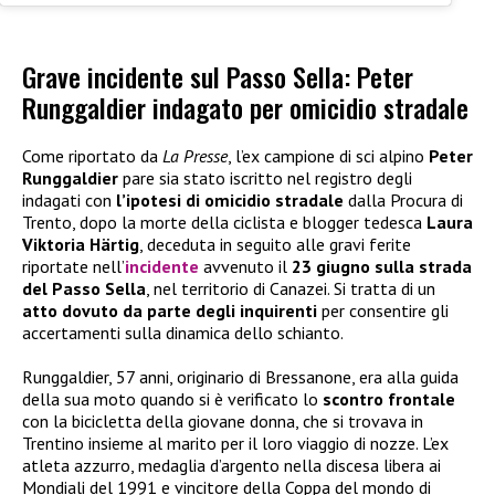
Grave incidente sul Passo Sella: Peter
Runggaldier indagato per omicidio stradale
Come riportato da
La Presse
, l’ex campione di sci alpino
Peter
Runggaldier
pare sia stato iscritto nel registro degli
indagati con
l’ipotesi di omicidio stradale
dalla Procura di
Trento, dopo la morte della ciclista e blogger tedesca
Laura
Viktoria Härtig
, deceduta in seguito alle gravi ferite
riportate nell’
incidente
avvenuto il
23 giugno sulla strada
del Passo Sella
, nel territorio di Canazei. Si tratta di un
atto dovuto da parte degli inquirenti
per consentire gli
accertamenti sulla dinamica dello schianto.
Runggaldier, 57 anni, originario di Bressanone, era alla guida
della sua moto quando si è verificato lo
scontro frontale
con la bicicletta della giovane donna, che si trovava in
Trentino insieme al marito per il loro viaggio di nozze. L’ex
atleta azzurro, medaglia d’argento nella discesa libera ai
Mondiali del 1991 e vincitore della Coppa del mondo di