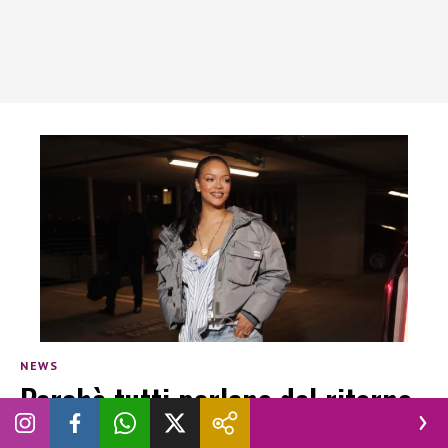
NEWS
Perchè tutti parlano del ritorno
di Rihanna al carnevale delle