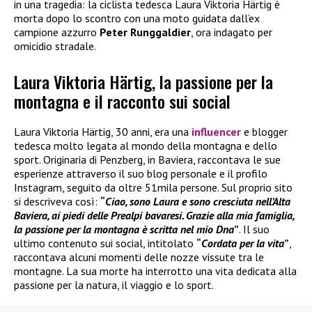
in una tragedia: la ciclista tedesca Laura Viktoria Härtig è
morta dopo lo scontro con una moto guidata dall’ex
campione azzurro
Peter Runggaldier
, ora indagato per
omicidio stradale.
Laura Viktoria Härtig, la passione per la
montagna e il racconto sui social
Laura Viktoria Härtig, 30 anni, era una
influencer
e blogger
tedesca molto legata al mondo della montagna e dello
sport. Originaria di Penzberg, in Baviera, raccontava le sue
esperienze attraverso il suo blog personale e il profilo
Instagram, seguito da oltre 51mila persone. Sul proprio sito
si descriveva così:
“
Ciao, sono Laura e sono cresciuta nell’Alta
Baviera, ai piedi delle Prealpi bavaresi. Grazie alla mia famiglia,
la passione per la montagna è scritta nel mio Dna
”
. Il suo
ultimo contenuto sui social, intitolato
“
Cordata per la vita
”
,
raccontava alcuni momenti delle nozze vissute tra le
montagne. La sua morte ha interrotto una vita dedicata alla
passione per la natura, il viaggio e lo sport.