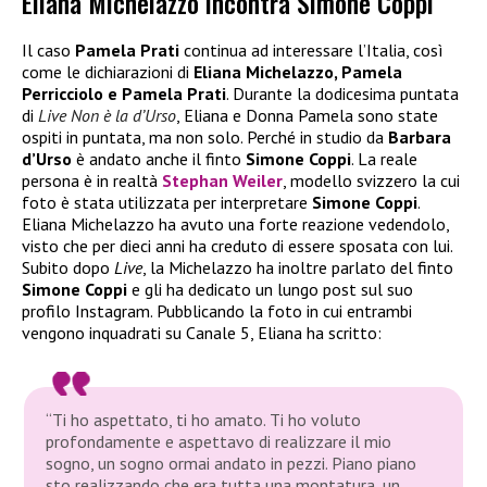
Eliana Michelazzo incontra Simone Coppi
Il caso
Pamela Prati
continua ad interessare l’Italia, così
come le dichiarazioni di
Eliana Michelazzo, Pamela
Perricciolo e Pamela Prati
. Durante la dodicesima puntata
di
Live Non è la d’Urso
, Eliana e Donna Pamela sono state
ospiti in puntata, ma non solo. Perché in studio da
Barbara
d’Urso
è andato anche il finto
Simone Coppi
. La reale
persona è in realtà
Stephan Weiler
, modello svizzero la cui
foto è stata utilizzata per interpretare
Simone Coppi
.
Eliana Michelazzo ha avuto una forte reazione vedendolo,
visto che per dieci anni ha creduto di essere sposata con lui.
Subito dopo
Live
, la Michelazzo ha inoltre parlato del finto
Simone Coppi
e gli ha dedicato un lungo post sul suo
profilo Instagram. Pubblicando la foto in cui entrambi
vengono inquadrati su Canale 5, Eliana ha scritto:
“Ti ho aspettato, ti ho amato. Ti ho voluto
profondamente e aspettavo di realizzare il mio
sogno, un sogno ormai andato in pezzi. Piano piano
sto realizzando che era tutta una montatura, un