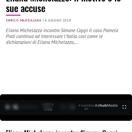
sue accuse
ENRICO MADDALENA
|
6 GIUGNO 2019
Eliana Michelazzo incontra Simone Coppi Il caso Pamela
Prati continua ad interessare l’Italia, così come le
dichiarazioni di Eliana Michelazzo,…
0:27 /
Ad
hub
Media
POWERED
1
/
2
3:35
BY