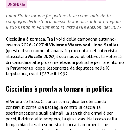
UNGHERIA
Ilona Staller torna a far parlare di sé come volto della
campagna della storica maison britannica. Intanto, prepara
il suo rientro in Parlamento in vista delle elezioni del 2027
Cicciolina
è tornata. Tra i volti della campagna autunno-
inverno 2026-2027 di
Vivienne Westwood
,
Ilona Staller
(questo il suo nome all’anagrafe) racconta, nell’intervista
rilasciata a
Novella 2000
, il suo nuovo obiettivo: la volontà
di ricandidarsi alle prossime elezioni politiche per fare ritorno
in Parlamento, dopo l’esperienza da deputata nella X
legislatura, tra il 1987 e il 1992.
Cicciolina è pronta a tornare in politica
«Per ora c’è l’idea. Ci sono i temi», dice lei elencando
contenuti come «la battaglia contro la caccia, la
sperimentazione sugli animali, la sanità che ormai è per
pochi, il diritto allo sciopero, la giustizia». Nel corso della
lunga chiacchierata sono stati toccati argomenti che