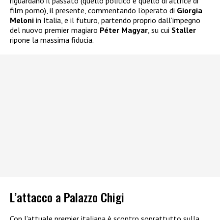
riguardano il passato (quello politico e quello di attrice di
film porno), il presente, commentando l’operato di
Giorgia
Meloni
in Italia, e il futuro, partendo proprio dall’impegno
del nuovo premier magiaro
Péter Magyar
, su cui
Staller
ripone la massima fiducia.
L’attacco a Palazzo Chigi
Con l’attuale premier italiana è scontro soprattutto sulla