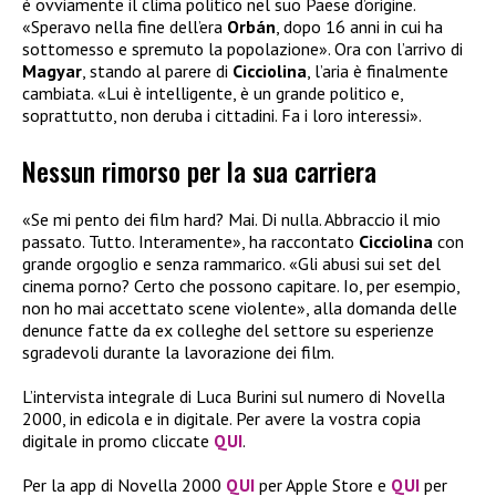
è ovviamente il clima politico nel suo Paese d’origine.
«Speravo nella fine dell’era
Orbán
, dopo 16 anni in cui ha
sottomesso e spremuto la popolazione». Ora con l’arrivo di
Magyar
, stando al parere di
Cicciolina
, l’aria è finalmente
cambiata. «Lui è intelligente, è un grande politico e,
soprattutto, non deruba i cittadini. Fa i loro interessi».
Nessun rimorso per la sua carriera
«Se mi pento dei film hard? Mai. Di nulla. Abbraccio il mio
passato. Tutto. Interamente», ha raccontato
Cicciolina
con
grande orgoglio e senza rammarico. «Gli abusi sui set del
cinema porno? Certo che possono capitare. Io, per esempio,
non ho mai accettato scene violente», alla domanda delle
denunce fatte da ex colleghe del settore su esperienze
sgradevoli durante la lavorazione dei film.
L’intervista integrale di Luca Burini sul numero di Novella
2000, in edicola e in digitale. Per avere la vostra copia
digitale in promo cliccate
QUI
.
Per la app di Novella 2000
QUI
per Apple Store e
QUI
per