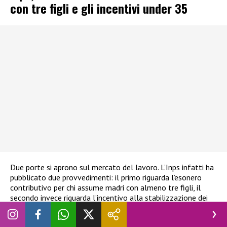
con tre figli e gli incentivi under 35
Due porte si aprono sul mercato del lavoro. L’Inps infatti ha
pubblicato due provvedimenti: il primo riguarda l’esonero
contributivo per chi assume madri con almeno tre figli, il
secondo invece riguarda l’incentivo alla stabilizzazione dei
contratti per gli under 35. I due provvedimenti mirano a
rafforzare la stabilità e l’inclusione nel mercato del lavoro.