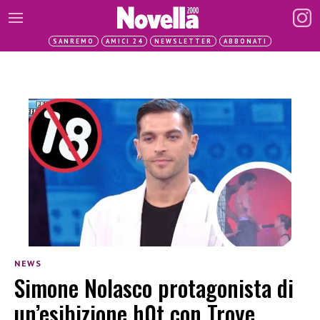
SANREMO
AMICI 24
NEWSLETTER
ABBONATI
NEWS
Simone Nolasco protagonista di
un’esibizione h0t con Troye