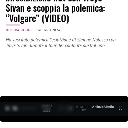
Sivan e scoppia la polemica:
“Volgare” (VIDEO)
DEBORA PARIGI
|
1 GIUGNO 2024
Ha suscitato polemica l’esibizione di Simone Nolasco con
Troye Sivan durante il tour del cantante australiano
0:29 /
Ad
hub
Media
POWERED
1
/
2
3:35
BY