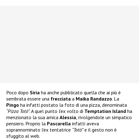
Poco dopo
Siria
ha anche pubblicato quella che ai più è
sembrata essere una
frecciata
a
Maika Randazzo
. La
Pingo
ha infatti postato la foto di una pizza, denominata
“Pizza Totò”
. A quel punto l’ex volto di
Temptation Island
ha
menzionato la sua amica
Alessia
, rivolgendole un simpatico
pensiero. Proprio la
Pascarella
infatti aveva
soprannominato l’ex tentatrice
“Totò”
e il gesto non è
sfuggito al web.