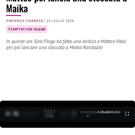
Maika
VINCENZO CHIANESE
|
29 LUGLIO 2024
TEMPTATION ISLAND
In queste ore Siria Pingo ha fatto una dedica a Matteo Vitali
per poi lanciare una stoccata a Maika Randazzo
0:30 /
Ad
hub
Media
POWERED
1
/
2
3:35
BY