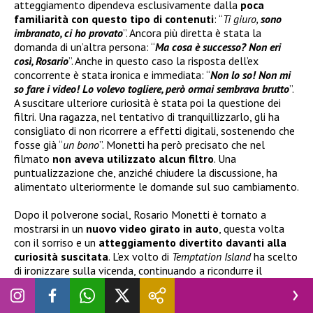
atteggiamento dipendeva esclusivamente dalla
poca
familiarità con questo tipo di contenuti
: “
Ti giuro,
sono
imbranato, ci ho provato
”. Ancora più diretta è stata la
domanda di un’altra persona: “
Ma cosa è successo? Non eri
così, Rosario
”. Anche in questo caso la risposta dell’ex
concorrente è stata ironica e immediata: “
Non lo so! Non mi
so fare i video! Lo volevo togliere, però ormai sembrava brutto
”.
A suscitare ulteriore curiosità è stata poi la questione dei
filtri. Una ragazza, nel tentativo di tranquillizzarlo, gli ha
consigliato di non ricorrere a effetti digitali, sostenendo che
fosse già “
un bono
”. Monetti ha però precisato che nel
filmato
non aveva utilizzato alcun filtro
. Una
puntualizzazione che, anziché chiudere la discussione, ha
alimentato ulteriormente le domande sul suo cambiamento.
Dopo il polverone social, Rosario Monetti è tornato a
mostrarsi in un
nuovo video girato in auto
, questa volta
con il sorriso e un
atteggiamento divertito davanti alla
curiosità suscitata
. L’ex volto di
Temptation Island
ha scelto
di ironizzare sulla vicenda, continuando a ricondurre il
presunto cambiamento alla sua poca dimestichezza con la
telecamera.