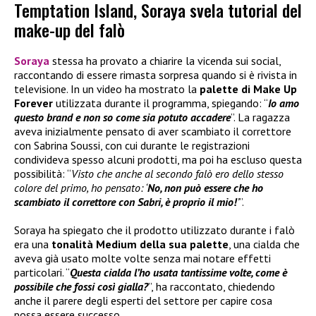
Temptation Island, Soraya svela tutorial del
make-up del falò
Soraya
stessa ha provato a chiarire la vicenda sui social,
raccontando di essere rimasta sorpresa quando si è rivista in
televisione. In un video ha mostrato la
palette di
Make Up
Forever
utilizzata durante il programma, spiegando: “
Io amo
questo brand e non so come sia potuto accadere
”. La ragazza
aveva inizialmente pensato di aver scambiato il correttore
con Sabrina Soussi, con cui durante le registrazioni
condivideva spesso alcuni prodotti, ma poi ha escluso questa
possibilità: “
Visto che anche al secondo falò ero dello stesso
colore del primo, ho pensato: ‘
No, non può essere che ho
scambiato il correttore con Sabri, è proprio il mio!
’
”.
Soraya ha spiegato che il prodotto utilizzato durante i falò
era una
tonalità Medium della sua palette
, una cialda che
aveva già usato molte volte senza mai notare effetti
particolari. “
Questa cialda l’ho usata tantissime volte, come è
possibile che fossi così gialla?
”, ha raccontato, chiedendo
anche il parere degli esperti del settore per capire cosa
possa essere successo.