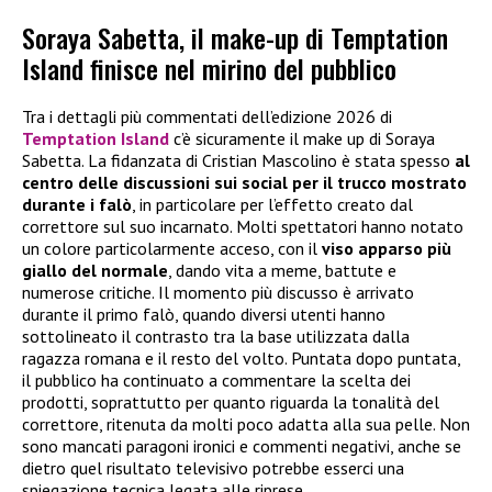
Soraya Sabetta, il make-up di Temptation
Island finisce nel mirino del pubblico
Tra i dettagli più commentati dell’edizione 2026 di
Temptation Island
c’è sicuramente il make up di Soraya
Sabetta. La fidanzata di Cristian Mascolino è stata spesso
al
centro delle discussioni sui social per il trucco mostrato
durante i falò
, in particolare per l’effetto creato dal
correttore sul suo incarnato. Molti spettatori hanno notato
un colore particolarmente acceso, con il
viso apparso più
giallo del normale
, dando vita a meme, battute e
numerose critiche. Il momento più discusso è arrivato
durante il primo falò, quando diversi utenti hanno
sottolineato il contrasto tra la base utilizzata dalla
ragazza romana e il resto del volto. Puntata dopo puntata,
il pubblico ha continuato a commentare la scelta dei
prodotti, soprattutto per quanto riguarda la tonalità del
correttore, ritenuta da molti poco adatta alla sua pelle. Non
sono mancati paragoni ironici e commenti negativi, anche se
dietro quel risultato televisivo potrebbe esserci una
spiegazione tecnica legata alle riprese.