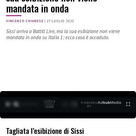
mandata in onda
VINCENZO CHIANESE
|
27 LUGLIO 2022
Sissi arriva a Battiti Live, ma la sua esibizione non viene
mandata in onda su Italia 1: ecco cosa è accaduto.
0:27 /
Ad
hub
Media
POWERED
1
/
2
3:35
BY
Tagliata l’esibizione di Sissi