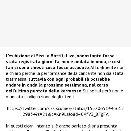
L’esibizione di Sissi a Battiti Live, nonostante fosse
stata registrata giorni fa, non è andata in onda, e così i
fan si sono chiesti cosa fosse accaduto
. Attualmente non
è chiaro perché la performance della cantante non sia stata
trasmessa,
tuttavia con ogni probabilità potrebbe
andare in onda la prossima settimana, nel corso
dell’ultima puntata della kermesse
. Sui social però non è
mancata l’indignazione degli utenti.
https://twitter.com/sissixcutiiee/status/15520651445612
29834?s=21&t=Kn9LzJo8d–0VfV3_8FgFA
In questi giorni intanto si è anche parlato di una presunta