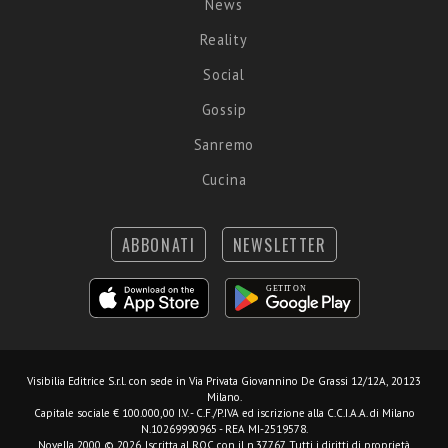
News
Reality
Social
Gossip
Sanremo
Cucina
ABBONATI
NEWSLETTER
Visibilia Editrice S.r.l.
con sede in Via Privata Giovannino De Grassi 12/12A, 20123
Milano.
Capitale sociale € 100.000,00 I.V. - C.F./P.IVA ed iscrizione alla C.C.I.A.A. di Milano
N.10269990965 - REA MI-2519578.
Novella 2000 © 2026. Iscritta al ROC con il n.37767. Tutti i diritti di proprietà