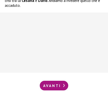
crisi tra la
Cesana
e
Dario
. Andiamo a rivedere quello che è
accaduto.
AVANTI