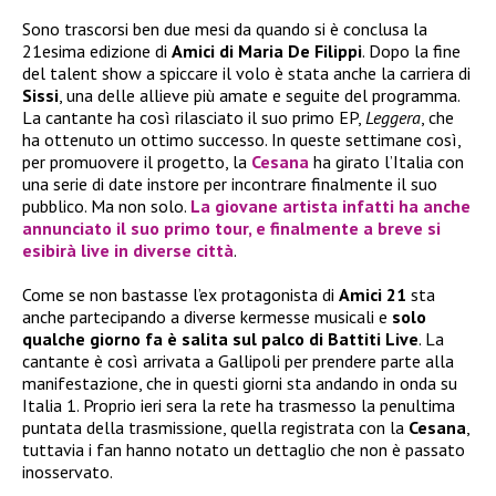
Sono trascorsi ben due mesi da quando si è conclusa la
21esima edizione di
Amici di Maria De Filippi
. Dopo la fine
del talent show a spiccare il volo è stata anche la carriera di
Sissi
, una delle allieve più amate e seguite del programma.
La cantante ha così rilasciato il suo primo EP,
Leggera
, che
ha ottenuto un ottimo successo. In queste settimane così,
per promuovere il progetto, la
Cesana
ha girato l’Italia con
una serie di date instore per incontrare finalmente il suo
pubblico. Ma non solo.
La giovane artista infatti ha anche
annunciato il suo primo tour, e finalmente a breve si
esibirà live in diverse città
.
Come se non bastasse l’ex protagonista di
Amici 21
sta
anche partecipando a diverse kermesse musicali e
solo
qualche giorno fa è salita sul palco di Battiti Live
. La
cantante è così arrivata a Gallipoli per prendere parte alla
manifestazione, che in questi giorni sta andando in onda su
Italia 1. Proprio ieri sera la rete ha trasmesso la penultima
puntata della trasmissione, quella registrata con la
Cesana
,
tuttavia i fan hanno notato un dettaglio che non è passato
inosservato.