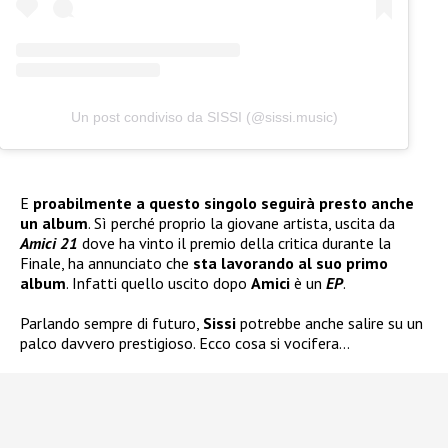
Un post condiviso da SISSI (@sissi.music)
E
proabilmente a questo singolo seguirà presto anche
un album
. Sì perché proprio la giovane artista, uscita da
Amici 21
dove ha vinto il premio della critica durante la
Finale, ha annunciato che
sta lavorando al suo primo
album
. Infatti quello uscito dopo
Amici
è un
EP
.
Parlando sempre di futuro,
Sissi
potrebbe anche salire su un
palco davvero prestigioso. Ecco cosa si vocifera…