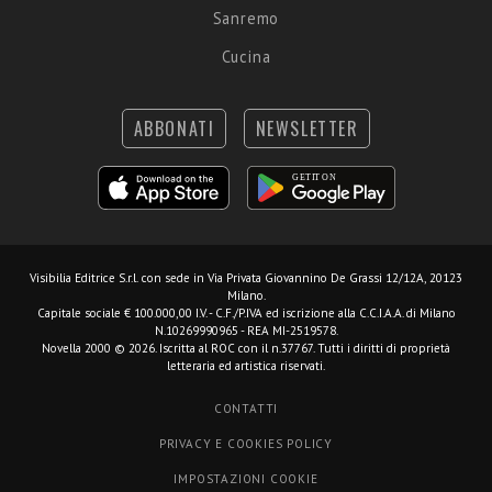
Sanremo
Cucina
ABBONATI
NEWSLETTER
Visibilia Editrice S.r.l.
con sede in Via Privata Giovannino De Grassi 12/12A, 20123
Milano.
Capitale sociale € 100.000,00 I.V. - C.F./P.IVA ed iscrizione alla C.C.I.A.A. di Milano
N.10269990965 - REA MI-2519578.
Novella 2000 © 2026. Iscritta al ROC con il n.37767. Tutti i diritti di proprietà
letteraria ed artistica riservati.
CONTATTI
PRIVACY E COOKIES POLICY
IMPOSTAZIONI COOKIE