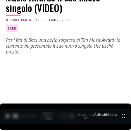
singolo (VIDEO)
DEBORA PARIGI
|
12 SETTEMBRE 2022
SISSI
Per i fan di Sissi una bella sorpresa ai Tim Music Award: la
cantante ha presentato il suo nuovo singolo che uscirà
presto.
0:27 /
Ad
hub
Media
POWERED
1
/
2
1:40
BY