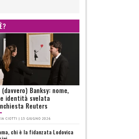
 È?
è (davvero) Banksy: nome,
 e identità svelata
’inchiesta Reuters
IA CIOTTI | 13 GIUGNO 2026
ma, chi è la fidanzata Lodovica
rini