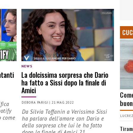
CUC
NEWS
ntanti
La dolcissima sorpresa che Dario
ha fatto a Sissi dopo la finale di
Amici
Come
buon
fica
DEBORA PARIGI
|
21 MAG 2022
otify
Da Silvia Toffanin a Verissimo Sissi
LUCREZ
co come
ha parlaro dell'amore con Dario e
della sorpresa che lui le ha fatto
Tiram
dopo la finale di Amici 21...