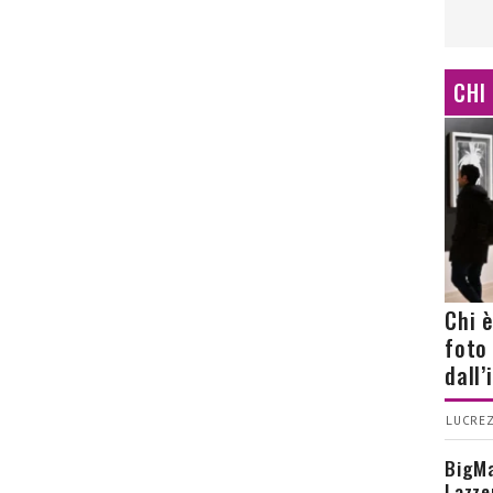
CHI
Chi 
foto
dall
LUCREZ
BigMa
Lazze