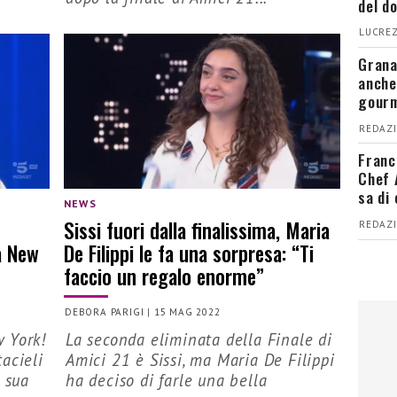
del d
LUCREZ
Grana
anche
gour
REDAZI
Franc
Chef 
sa di
NEWS
Sissi fuori dalla finalissima, Maria
REDAZI
a New
De Filippi le fa una sorpresa: “Ti
faccio un regalo enorme”
DEBORA PARIGI
|
15 MAG 2022
 York!
La seconda eliminata della Finale di
tacieli
Amici 21 è Sissi, ma Maria De Filippi
a sua
ha deciso di farle una bella