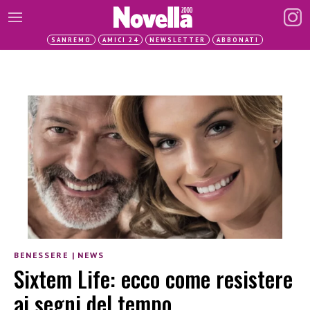
SANREMO
AMICI 24
NEWSLETTER
ABBONATI
BENESSERE
|
NEWS
Sixtem Life: ecco come resistere
ai segni del tempo