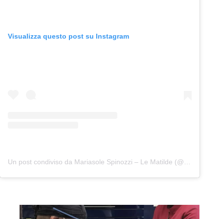
Visualizza questo post su Instagram
Un post condiviso da Mariasole Spinozzi – Le Matilde (@lematilde)