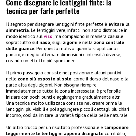
Come disegnare le lentiggini finte: la
tecnica per farle perfette
Il segreto per disegnare lentiggini finte perfette è
evitare la
simmetria
. Le lentiggini vere, infatti, non sono distribuite in
modo identico sul
viso
, ma compaiono in maniera casuale
soprattutto sul
naso
, sugli
zigomi
e nella
zona centrale
delle guance
. Per questo motivo, quando si applicano i
puntini, è meglio alternare dimensioni e intensità diverse,
creando un effetto più spontaneo.
Il primo passaggio consiste nel posizionare alcuni puntini
nelle
zone più esposte al sole
, come il dorso del naso e la
parte alta degli zigomi. Non bisogna riempire
immediatamente tutta la zona interessata: è preferibile
iniziare con pochi punti e aggiungerne gradualmente altri.
Una tecnica molto utilizzata consiste nel creare prima le
lentiggini più visibili e poi aggiungere piccoli dettagli più chiari
intorno, così da imitare la varietà tipica della pelle naturale.
Un altro trucco per un risultato professionale è
tamponare
leggermente le lentiggini appena disegnate
con il dito,