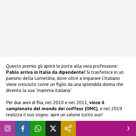
Questo premio gli aprirà le porte alla vera professione:
Pablo arriva in Italia da dipendente!
Si trasferisce in un
paesino della Lomellina, dove oltre a imparare l’italiano
viene cresciuto come un figlio da una splendida donna che
diventa la sua “mamma italiana”.
Per due anni di fila, nel 2010 e nel 2011,
vince il
campionato del mondo dei coiffeur (OMC)
, e nel 2019
realizza il suo sogno: apre un salone tutto suo!
Decide di aprirlo a Valenza, la famosa città dell’oro, e in
poco tempo struttura la sua clientela che può vantare da