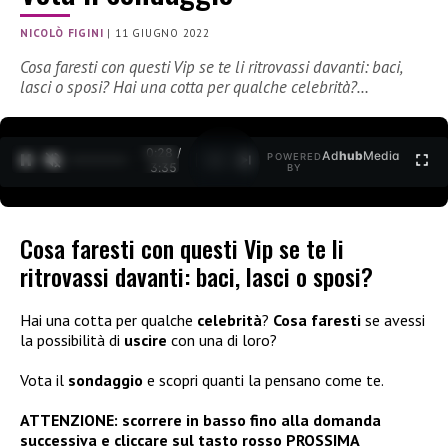
NICOLÒ FIGINI
|
11 GIUGNO 2022
Cosa faresti con questi Vip se te li ritrovassi davanti: baci,
lasci o sposi? Hai una cotta per qualche celebrità?…
0:29 /
Ad
hub
Media
POWERED
1
/
2
3:35
BY
Cosa faresti con questi Vip se te li
ritrovassi davanti: baci, lasci o sposi?
Hai una cotta per qualche
celebrità
?
Cosa faresti
se avessi
la possibilità di
uscire
con una di loro?
Vota il
sondaggio
e scopri quanti la pensano come te.
ATTENZIONE: scorrere in basso fino alla domanda
successiva e cliccare sul tasto rosso PROSSIMA