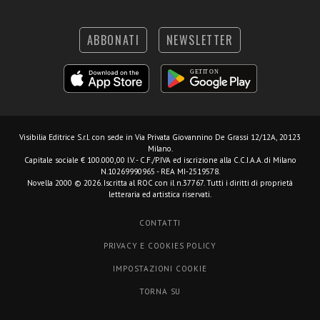
ABBONATI
NEWSLETTER
Visibilia Editrice S.r.l.
con sede in Via Privata Giovannino De Grassi 12/12A, 20123
Milano.
Capitale sociale € 100.000,00 I.V. - C.F./P.IVA ed iscrizione alla C.C.I.A.A. di Milano
N.10269990965 - REA MI-2519578.
Novella 2000 © 2026. Iscritta al ROC con il n.37767. Tutti i diritti di proprietà
letteraria ed artistica riservati.
CONTATTI
PRIVACY E COOKIES POLICY
IMPOSTAZIONI COOKIE
TORNA SU