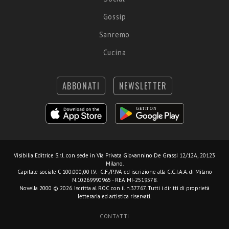
Gossip
Sanremo
Cucina
ABBONATI
NEWSLETTER
Visibilia Editrice S.r.l.
con sede in Via Privata Giovannino De Grassi 12/12A, 20123
Milano.
Capitale sociale € 100.000,00 I.V. - C.F./P.IVA ed iscrizione alla C.C.I.A.A. di Milano
N.10269990965 - REA MI-2519578.
Novella 2000 © 2026. Iscritta al ROC con il n.37767. Tutti i diritti di proprietà
letteraria ed artistica riservati.
CONTATTI