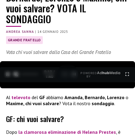
vuoi salvare? VOTA IL
SONDAGGIO
ANDREA SANNA
|
14 GENNAIO 2025
GRANDE FRATELLO
Vota chi vuoi salvare dalla Casa del Grande Fratello
0:13 /
Ad
hub
Media
POWERED
1
/
2
1:40
BY
Al
televoto
del
GF
abbiamo
Amanda, Bernardo, Lorenzo
o
Maxime, chi vuoi salvare
? Vota il nostro
sondaggio
.
GF: chi vuoi salvare?
Dopo
la clamorosa eliminazione di
Helena Prestes
, è