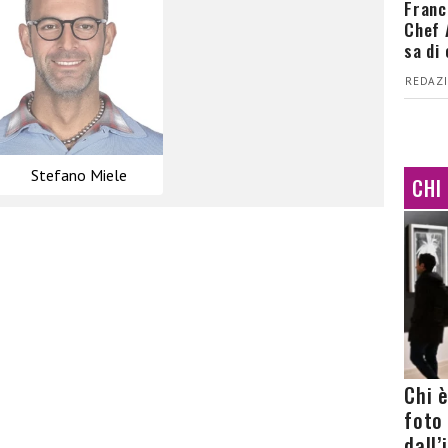
Franc
Chef 
sa di
REDAZI
Stefano Miele
CHI
Chi 
foto
dall