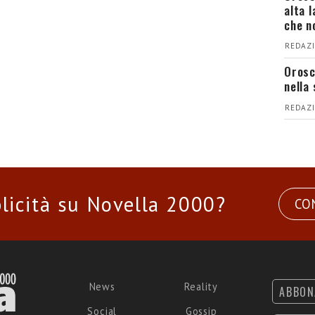
alta 
che n
REDAZI
Orosc
nella 
REDAZI
licità su Novella 2000?
CO
News
Reality
ABBON
Social
Gossip