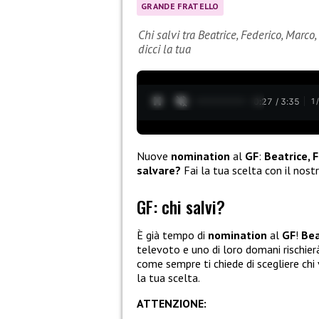
GRANDE FRATELLO
Chi salvi tra Beatrice, Federico, Marco
dicci la tua
0:28 / 3:35
1
Nuove
nomination
al
GF
:
Beatrice, 
salvare?
Fai la tua scelta con il nost
GF: chi salvi?
È già tempo di
nomination
al
GF
!
Bea
televoto e uno di loro domani rischierà
come sempre ti chiede di scegliere chi 
la tua scelta.
ATTENZIONE: