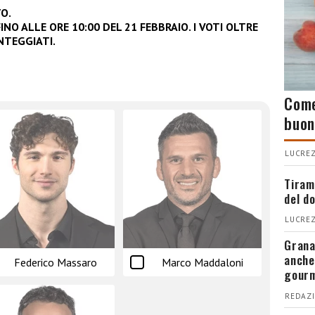
O.
NO ALLE ORE 10:00 DEL 21 FEBBRAIO. I VOTI OLTRE
TEGGIATI.
Come
buon
LUCREZ
Tiram
del d
LUCREZ
Grana
anche
Federico Massaro
Marco Maddaloni
gour
REDAZI