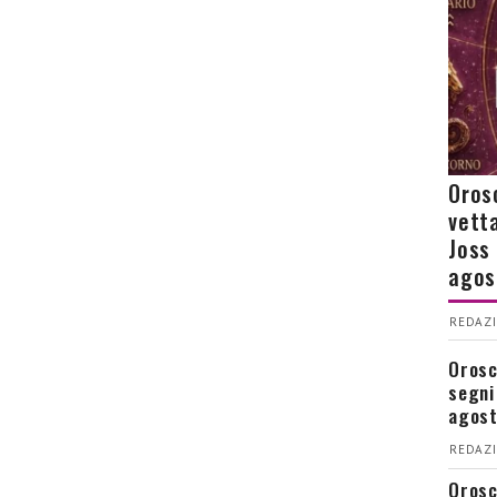
Orosc
vetta
Joss
agos
REDAZI
Orosco
segni
agos
REDAZI
Orosc