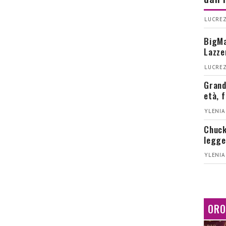
LUCREZ
BigMa
Lazze
LUCREZ
Grand
età, 
YLENIA
Chuck
legge
YLENIA
ORO