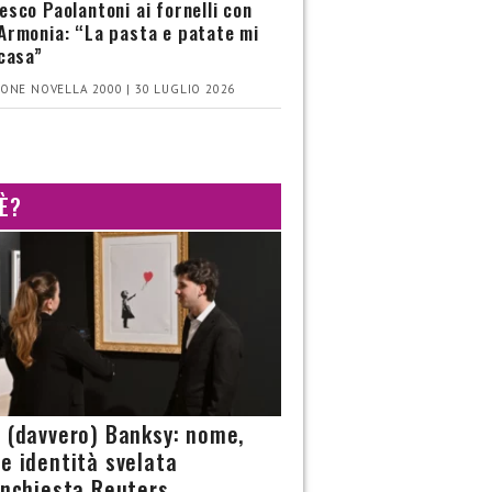
esco Paolantoni ai fornelli con
Armonia: “La pasta e patate mi
 casa”
ONE NOVELLA 2000 | 30 LUGLIO 2026
 È?
è (davvero) Banksy: nome,
 e identità svelata
’inchiesta Reuters