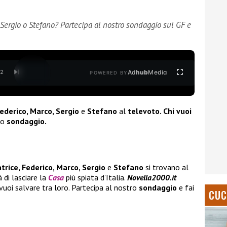
, Sergio o Stefano? Partecipa al nostro sondaggio sul GF e
Ad
hub
Media
/
2
POWERED BY
Federico, Marco, Sergio
e
Stefano
al
televoto. Chi vuoi
ro
sondaggio.
trice, Federico, Marco, Sergio
e
Stefano
si trovano al
 di lasciare la
Casa
più spiata d’Italia.
Novella2000.it
vuoi salvare tra loro. Partecipa al nostro
sondaggio
e fai
CUC