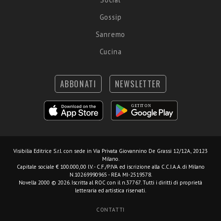
Gossip
Sanremo
Cucina
ABBONATI
NEWSLETTER
Visibilia Editrice S.r.l.
con sede in Via Privata Giovannino De Grassi 12/12A, 20123
Milano.
Capitale sociale € 100.000,00 I.V. - C.F./P.IVA ed iscrizione alla C.C.I.A.A. di Milano
N.10269990965 - REA MI-2519578.
Novella 2000 © 2026. Iscritta al ROC con il n.37767. Tutti i diritti di proprietà
letteraria ed artistica riservati.
CONTATTI