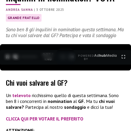
ANDREA SANNA
|
3 OTTOBRE 2023
GRANDE FRATELLO
Sono ben 8 gli inquilini in nomination questa settimana. Ma
tu chi vuoi salvare dal GF? Partecipa e vota il sondaggio
0:27 /
Ad
hub
Media
POWERED
1
/
2
1:40
BY
Chi vuoi salvare al GF?
Un
televoto
ricchissimo quello di questa settimana. Sono
ben 8 i concorrenti in
nomination
al
GF.
Ma tu
chi vuoi
salvare?
Partecipa al nostro
sondaggio
e dicci la tua!
CLICCA QUI
PER VOTARE IL PREFERITO
ATTENZIONE: