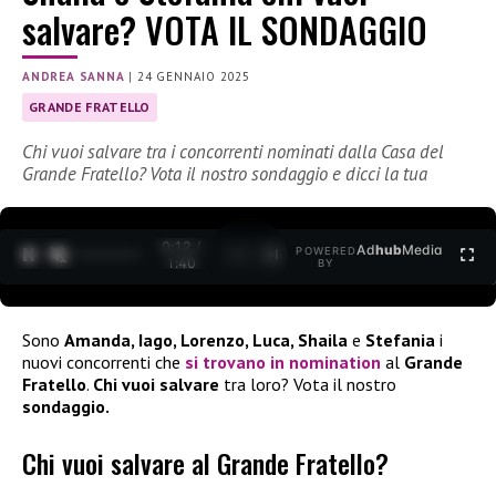
salvare? VOTA IL SONDAGGIO
ANDREA SANNA
|
24 GENNAIO 2025
GRANDE FRATELLO
Chi vuoi salvare tra i concorrenti nominati dalla Casa del
Grande Fratello? Vota il nostro sondaggio e dicci la tua
0:12 /
Ad
hub
Media
POWERED
1
/
2
1:40
BY
Sono
Amanda, Iago, Lorenzo, Luca, Shaila
e
Stefania
i
nuovi concorrenti che
si trovano in
nomination
al
Grande
Fratello
.
Chi vuoi salvare
tra loro? Vota il nostro
sondaggio.
Chi vuoi salvare al Grande Fratello?