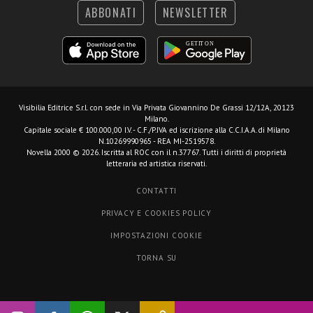
ABBONATI
NEWSLETTER
Visibilia Editrice S.r.l.
con sede in Via Privata Giovannino De Grassi 12/12A, 20123
Milano.
Capitale sociale € 100.000,00 I.V. - C.F./P.IVA ed iscrizione alla C.C.I.A.A. di Milano
N.10269990965 - REA MI-2519578.
Novella 2000 © 2026. Iscritta al ROC con il n.37767. Tutti i diritti di proprietà
letteraria ed artistica riservati.
CONTATTI
PRIVACY E COOKIES POLICY
IMPOSTAZIONI COOKIE
TORNA SU