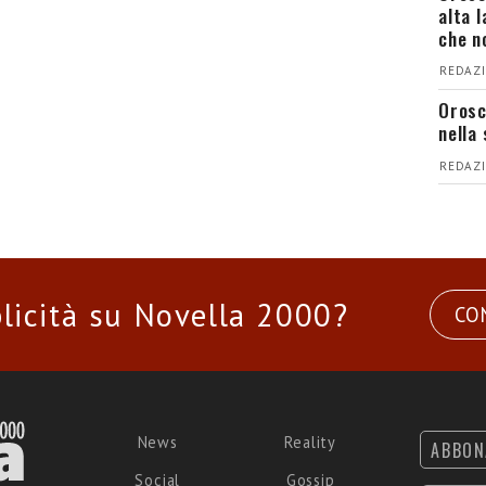
alta 
che n
REDAZI
Orosc
nella 
REDAZI
licità su Novella 2000?
CO
News
Reality
ABBON
Social
Gossip