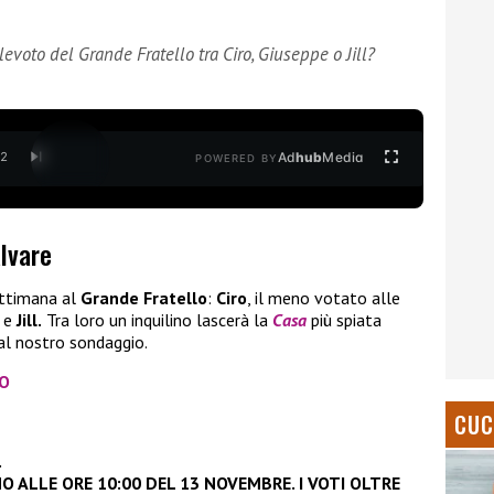
evoto del Grande Fratello tra Ciro, Giuseppe o Jill?
Ad
hub
Media
/
2
POWERED BY
alvare
ttimana al
Grande Fratello
:
Ciro
, il meno votato alle
e
e
Jill.
Tra loro un inquilino lascerà la
Casa
più spiata
 al nostro sondaggio.
TO
CUC
.
O ALLE ORE 10:00 DEL 13 NOVEMBRE. I VOTI OLTRE