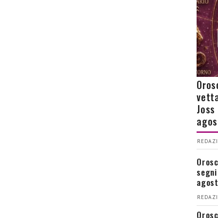
Orosc
vetta
Joss
agos
REDAZI
Orosco
segni
agos
REDAZI
Orosc