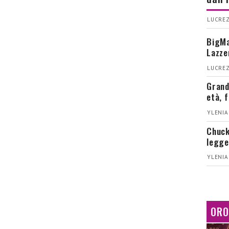
LUCREZ
BigMa
Lazze
LUCREZ
Grand
età, 
YLENIA
Chuck
legge
YLENIA
ORO