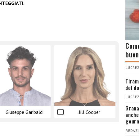
TEGGIATI.
Come
buon
LUCREZ
Tiram
del d
LUCREZ
Grana
Giuseppe Garibaldi
Jill Cooper
anche
gour
REDAZI