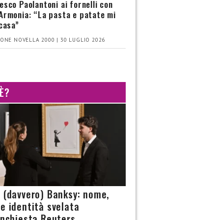
esco Paolantoni ai fornelli con
Armonia: “La pasta e patate mi
 casa”
ONE NOVELLA 2000 | 30 LUGLIO 2026
 È?
è (davvero) Banksy: nome,
 e identità svelata
’inchiesta Reuters