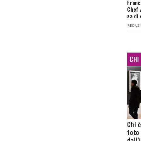
Franc
Chef 
sa di
REDAZI
CHI
Chi 
foto
dall