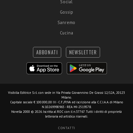
Social
Gossip
Sanremo
Cucina
ABBONATI
NEWSLETTER
Visibilia Editrice S.r.l.
con sede in Via Privata Giovannino De Grassi 12/12A, 20123
Milano.
Capitale sociale € 100.000,00 I.V. - C.F./P.IVA ed iscrizione alla C.C.I.A.A. di Milano
N.10269990965 - REA MI-2519578.
Novella 2000 © 2026. Iscritta al ROC con il n.37767. Tutti i diritti di proprietà
letteraria ed artistica riservati.
CONTATTI