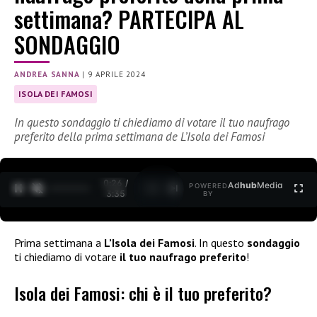
settimana? PARTECIPA AL
SONDAGGIO
ANDREA SANNA
|
9 APRILE 2024
ISOLA DEI FAMOSI
In questo sondaggio ti chiediamo di votare il tuo naufrago
preferito della prima settimana de L’Isola dei Famosi
0:27 /
Ad
hub
Media
POWERED
1
/
2
3:35
BY
Prima settimana a
L’Isola dei Famosi
. In questo
sondaggio
ti chiediamo di votare
il tuo naufrago preferito
!
Isola dei Famosi: chi è il tuo preferito?