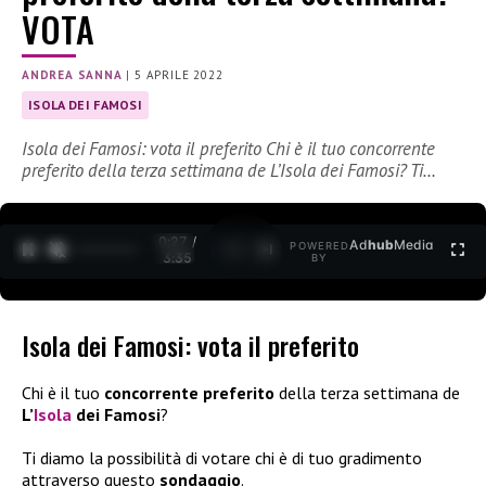
VOTA
ANDREA SANNA
|
5 APRILE 2022
ISOLA DEI FAMOSI
Isola dei Famosi: vota il preferito Chi è il tuo concorrente
preferito della terza settimana de L’Isola dei Famosi? Ti…
0:27 /
Ad
hub
Media
POWERED
1
/
2
3:35
BY
Isola dei Famosi: vota il preferito
Chi è il tuo
concorrente preferito
della terza settimana de
L’
Isola
dei Famosi
?
Ti diamo la possibilità di votare chi è di tuo gradimento
attraverso questo
sondaggio
.