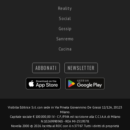
Reality
Social
Gossip
Sanremo
Cucina
ABBONATI
NEWSLETTER
Visibilia Editrice S.r.l.
con sede in Via Privata Giovannino De Grassi 12/12A, 20123
Milano.
Capitale sociale € 100.000,00 I.V. - C.F./P.IVA ed iscrizione alla C.C.I.A.A. di Milano
N.10269990965 - REA MI-2519578.
Novella 2000 © 2026. Iscritta al ROC con il n.37767. Tutti i diritti di proprietà