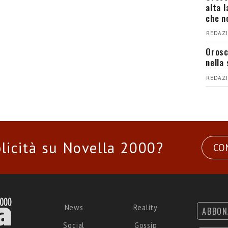
alta 
che n
REDAZI
Orosc
nella 
REDAZI
licità su Novella 2000?
CO
News
Reality
ABBON
Social
Gossip