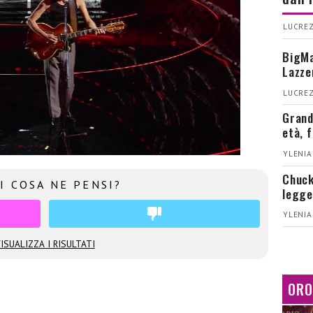
LUCREZ
BigMa
Lazze
LUCREZ
Grand
età, 
YLENIA
Chuck
I COSA NE PENSI?
legge
YLENIA
ISUALIZZA I RISULTATI
ORO