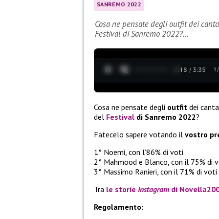
SANREMO 2022
Cosa ne pensate degli outfit dei cant
Festival di Sanremo 2022?…
0:19 / 3:35
1
Cosa ne pensate degli
outfit
dei canta
del
Festival
di Sanremo 2022
?
Fatecelo sapere votando il
vostro pr
1° Noemi, con l’86% di voti
2° Mahmood e Blanco, con il 75% di v
3° Massimo Ranieri, con il 71% di voti
Tra
le storie
Instagram
di Novella20
Regolamento: