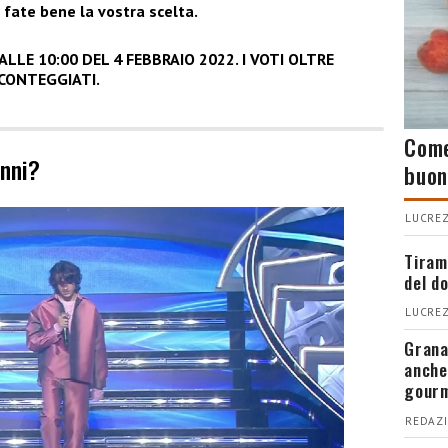
 fate bene la vostra scelta.
LLE 10:00 DEL 4 FEBBRAIO 2022. I VOTI OLTRE
CONTEGGIATI.
Come
anni?
buon
LUCREZ
Tiram
del d
LUCREZ
Grana
anche
gour
REDAZI