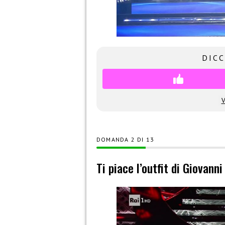
DICC
V
DOMANDA
DI
13
Ti piace l’outfit di Giovann