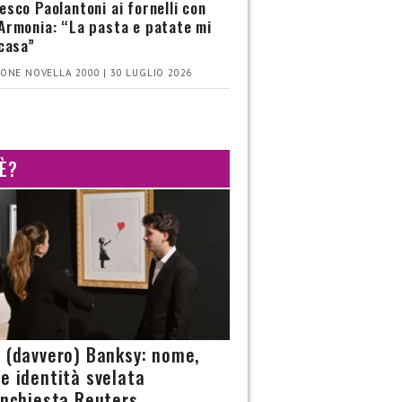
esco Paolantoni ai fornelli con
Armonia: “La pasta e patate mi
 casa”
ONE NOVELLA 2000 | 30 LUGLIO 2026
 È?
è (davvero) Banksy: nome,
 e identità svelata
’inchiesta Reuters