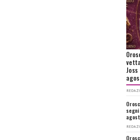
Orosc
vetta
Joss
agos
REDAZI
Orosco
segni
agos
REDAZI
Orosc