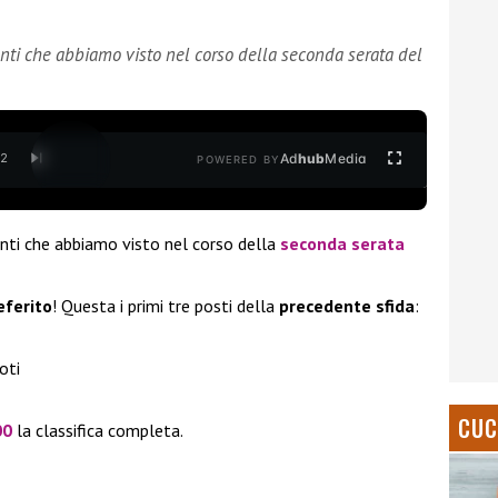
anti che abbiamo visto nel corso della seconda serata del
Ad
hub
Media
/
2
POWERED BY
nti che abbiamo visto nel corso della
seconda serata
eferito
! Questa i primi tre posti della
precedente sfida
:
oti
CUC
00
la classifica completa.