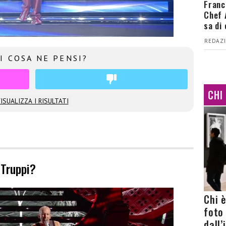
Franc
Chef 
sa di
REDAZI
I COSA NE PENSI?
CHI
ISUALIZZA I RISULTATI
i Truppi?
Chi 
foto
dall